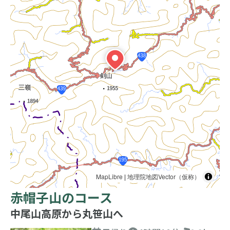
MapLibre
|
地理院地図Vector（仮称）
赤帽子山のコース
中尾山高原から丸笹山へ