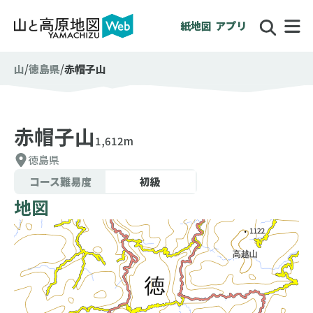
紙地図
アプリ
山
徳島県
赤帽子山
赤帽子山
1,612m
徳島県
コース難易度
初級
地図