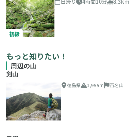
日帰り
4時間10分
8.3km
初級
もっと知りたい！
周辺の山
剣山
徳島県
1,955m
百名山