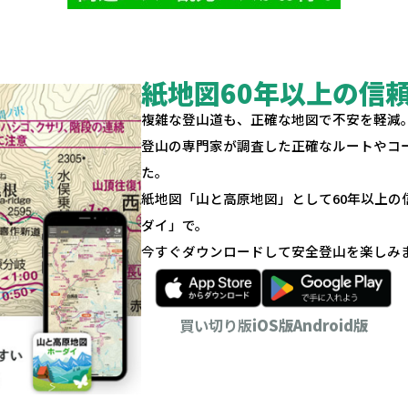
紙地図60年以上の信
複雑な登山道も、正確な地図で不安を軽減
登山の専門家が調査した正確なルートやコ
た。
紙地図「山と高原地図」として60年以上
ダイ」で。
今すぐダウンロードして安全登山を楽しみ
買い切り版
iOS版
Android版