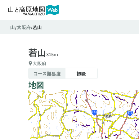
山
大阪府
若山
若山
315m
大阪府
コース難易度
初級
地図