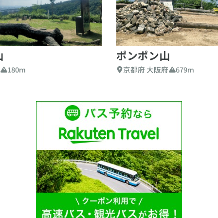
山
ポンポン山
府
180m
京都府 大阪府
679m