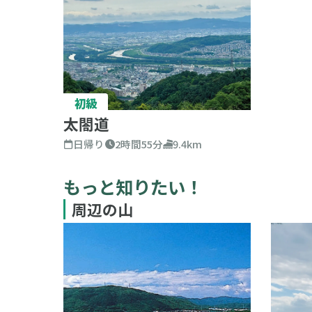
初級
太閤道
日帰り
2時間55分
9.4km
もっと知りたい！
周辺の山