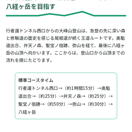
八経ヶ岳を目指す
行者還トンネル西口からの大峰山登山は、急登の先に深い森
と修験道の歴史を感じる尾根道が続く王道ルートです。奥駈
道出合、弁天ノ森、聖宝ノ宿跡、弥山を経て、最後に八経ヶ
岳の山頂へ向かいます。ここからは、登山口から山頂までの
流れを順にたどります。
標準コースタイム
行者還トンネル西口→（約1時間15分）→奥駈
道出合→（約25分）→弁天ノ森→（約25分）→
聖宝ノ宿跡→（約50分）→弥山→（約30分）→
八経ヶ岳