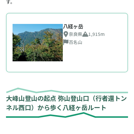
す。
八経ヶ岳
奈良県
1,915m
百名山
大峰山登山の起点 弥山登山口（行者還トン
ネル西口）から歩く八経ヶ岳ルート