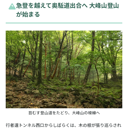
急登を越えて奥駈道出合へ 大峰山登山
が始まる
苔むす登山道をたどり、大峰山の稜線へ
行者還トンネル西口からしばらくは、木の根が張り巡らされ