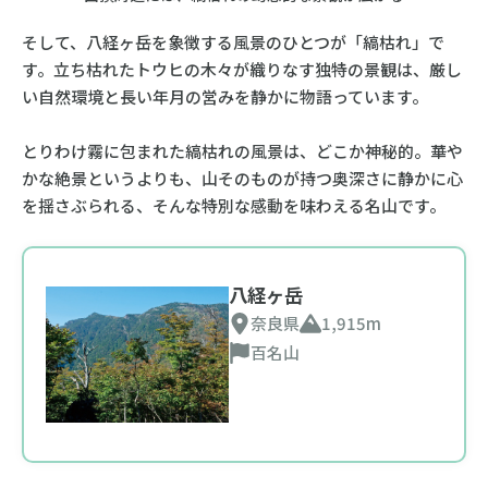
そして、八経ヶ岳を象徴する風景のひとつが「縞枯れ」で
す。立ち枯れたトウヒの木々が織りなす独特の景観は、厳し
い自然環境と長い年月の営みを静かに物語っています。
とりわけ霧に包まれた縞枯れの風景は、どこか神秘的。華や
かな絶景というよりも、山そのものが持つ奥深さに静かに心
を揺さぶられる、そんな特別な感動を味わえる名山です。
八経ヶ岳
奈良県
1,915m
百名山