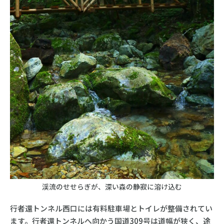
渓流のせせらぎが、深い森の静寂に溶け込む
行者還トンネル西口には有料駐車場とトイレが整備されてい
ます。行者還トンネルへ向かう国道309号は道幅が狭く、途