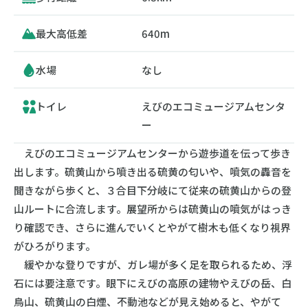
最大高低差
640m
水場
なし
トイレ
えびのエコミュージアムセンタ
ー
えびのエコミュージアムセンターから遊歩道を伝って歩き
出します。硫黄山から噴き出る硫黄の匂いや、噴気の轟音を
聞きながら歩くと、３合目下分岐にて従来の硫黄山からの登
山ルートに合流します。展望所からは硫黄山の噴気がはっき
り確認でき、さらに進んでいくとやがて樹木も低くなり視界
がひろがります。
緩やかな登りですが、ガレ場が多く足を取られるため、浮
石には要注意です。眼下にえびの高原の建物やえびの岳、白
鳥山、硫黄山の白煙、不動池などが見え始めると、やがて