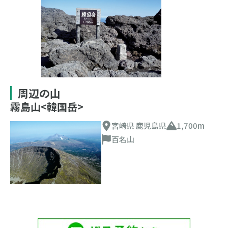
周辺の山
霧島山<韓国岳>
宮崎県 鹿児島県
1,700m
百名山