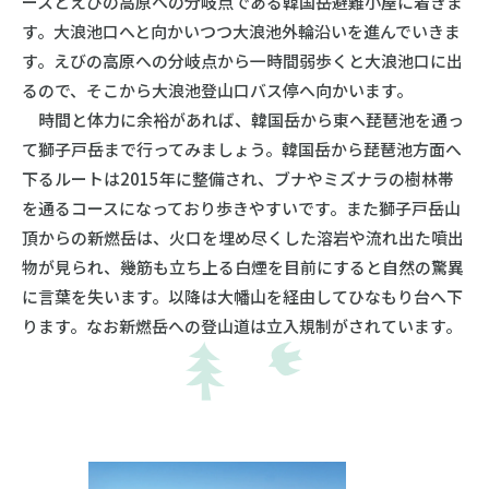
ースとえびの高原への分岐点である韓国岳避難小屋に着きま
す。大浪池口へと向かいつつ大浪池外輪沿いを進んでいきま
す。えびの高原への分岐点から一時間弱歩くと大浪池口に出
るので、そこから大浪池登山口バス停へ向かいます。
時間と体力に余裕があれば、韓国岳から東へ琵琶池を通っ
て獅子戸岳まで行ってみましょう。韓国岳から琵琶池方面へ
下るルートは2015年に整備され、ブナやミズナラの樹林帯
を通るコースになっており歩きやすいです。また獅子戸岳山
頂からの新燃岳は、火口を埋め尽くした溶岩や流れ出た噴出
物が見られ、幾筋も立ち上る白煙を目前にすると自然の驚異
に言葉を失います。以降は大幡山を経由してひなもり台へ下
ります。なお新燃岳への登山道は立入規制がされています。