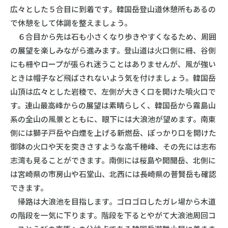
広々とした５合目に到着です。韓国岳登山道休憩所もあるの
で休憩をして体調を整えましょう。
６合目から先は石も小さくなり歩きやすくなるため、周囲
の展望を楽しみながら進みます。登山道は火口側に柵、谷側
にも柵やロープが張られ迷うことはありませんが、風が強い
ときは帽子など飛ばされないよう気を付けましょう。韓国岳
山頂は広々とした岩稜で、左側が大きく口を開けた噴火口で
す。連山最高峰からの展望は素晴らしく、韓国岳から霧島山
系の全山の風景とともに、眼下には大浪池が望めます。南東
側には獅子戸岳や白煙を上げる新燃岳、ぽっかり口を開けた
御鉢の火口や天を突きさすような高千穂峰、その先には志布
志湾も見ることができます。南側には桜島や開聞岳、北側に
は宮崎県の市房山や石堂山、北西には長崎県の普賢岳も確認
できます。
帰路は大浪池を目指します。ゴロゴロしたガレ場から木道
の階段を一気に下ります。階段を下るとやがて大浪池周回コ