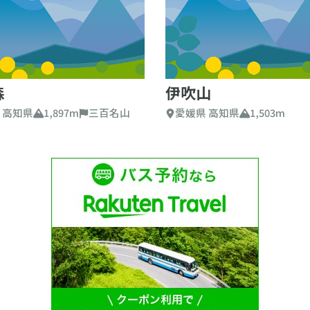
森
伊吹山
 高知県
1,897m
三百名山
愛媛県 高知県
1,503m