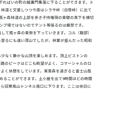
下ればいの町の越裏門集落に下ることができます。ト
す。林道と交差しつつ今度はシラサ峠（白笹峠）に出て
ら瓶ヶ森林道の上部を歩き子持権現の東壁の真下を横切
ャンプ場ではないのでテント等張るのは厳禁です。
返して瓶ヶ森の東側を下っていきます。コル（鞍部）
ら登るにも遠い深山でしたが、林業が盛んだった昭和
少なく静かな山頂を楽しめます。頂上ピストンの
走路のピークはどこも眺望がよく、コマーシャルのロ
でよく休憩をしています。東黒森を過ぎると富士山型
眺めることができます。土小屋を出て9時間ほどの時間
から旧寒風山トンネル南口に下ります。ここは休日に