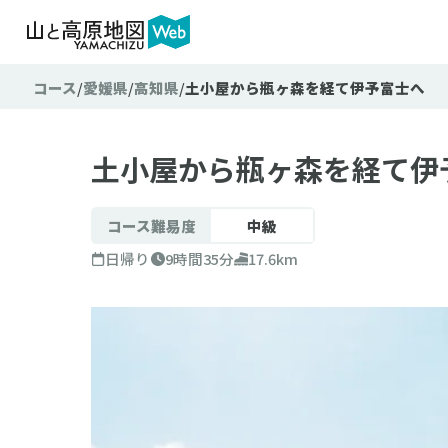
コース
愛媛県
高知県
土小屋から瓶ヶ森を経て伊予富士へ
難易
テクニ
土小屋から瓶ヶ森を経て伊
コース難易度
中級
日帰り
9時間35分
17.6km