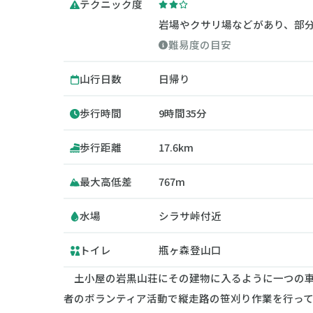
テクニック度
岩場やクサリ場などがあり、部
難易度の目安
山行日数
日帰り
歩行時間
9時間35分
歩行距離
17.6km
最大高低差
767m
水場
シラサ峠付近
トイレ
瓶ヶ森登山口
土小屋の岩黒山荘にその建物に入るように一つの車
者のボランティア活動で縦走路の笹刈り作業を行って