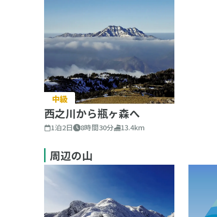
中級
西之川から瓶ヶ森へ
1泊2日
8時間30分
13.4km
周辺の山