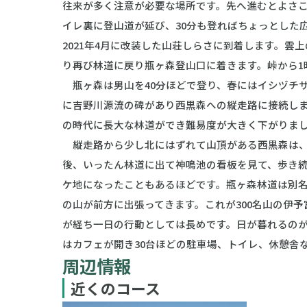
往来が多く注意が必要な場所です。先へ進むとよさこ
イレ裏に登山道が延び、30分も登ればちょっとした広
2021年4月に改装した山荘しらさに到着します。
り再び林道に戻り瓶ヶ森登山口に着きます。峠から1
瓶ヶ森は男山を40分ほどで登り、春にはイシヅチ
に吉野川源流の碑があり西黒森への縦走路に接続し
の時代に長大な林道ができ難易度が大きく下がりま
縦走路から少し北にはずれて山頂がある西黒森は、
後、いったん林道に出て神鳴池の看板を見て、歩き
ケ地になったこともあるほどです。瓶ヶ森林道は別名
の山が前方に出張ってきます。これが300名山の伊予
が経ち一日の行動としては長めです。日が暮れるの
はカフェが開き30台ほどの駐車場、トイレ、休憩舎
周辺情報
近くのコース