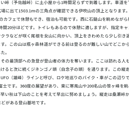
い峠（予佐越峠）に土小屋から1時間足らずで到着します。車道を
場に出て1503.1ｍの三角点が確認できる伊吹山の頂上となりま
雲上のカフェで休憩もでき、宿泊も可能です。西に石鎚山を眺めなが
時間20分ほどです。トイレもあるので休憩に適しますが、指定キ
サクラなどが咲く尾根を女山に向かい、頂上をきわめたら少し引き
ます。この山は瓶ヶ森林道ができる前は登るのが難しい山でどこか
した。
その最頂部への急登が登山者の体力を奪います。ここは訪れる人も
続けると次に続くジネンゴノ頭（自念子の頭）を通ります。この縦
UFO（雄峰）ラインと呼び、ロケ地巡りのバイク・車がこの辺り
富士です。360度の展望があり、東に寒風山や200名山の笹ヶ峰を
が早い秋は下山のことを考えて早出に努めましょう。縦走は桑瀬峠
などがある登山基地です。