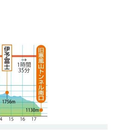
イシヅチザクラ 主稜