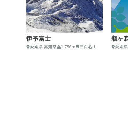
伊予富士
瓶ヶ
愛媛県 高知県
1,756m
三百名山
愛媛県