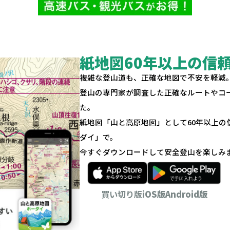
紙地図60年以上の信
複雑な登山道も、正確な地図で不安を軽減
登山の専門家が調査した正確なルートやコ
た。
紙地図「山と高原地図」として60年以上
ダイ」で。
今すぐダウンロードして安全登山を楽しみ
買い切り版
iOS版
Android版