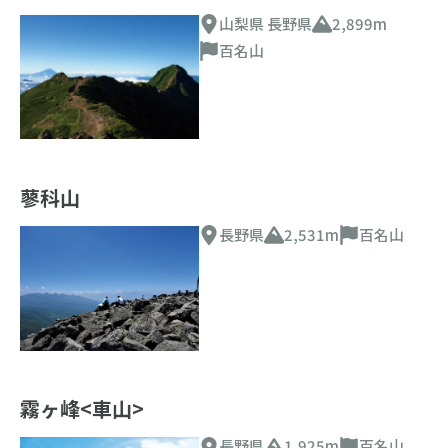
山梨県 長野県
2,899m
百名山
蓼科山
長野県
2,531m
百名山
霧ヶ峰<車山>
長野県
1,925m
百名山