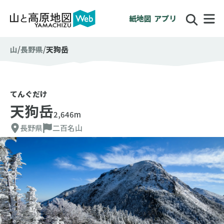
紙地図
アプリ
山
長野県
天狗岳
てんぐだけ
天狗岳
2,646m
長野県
二百名山