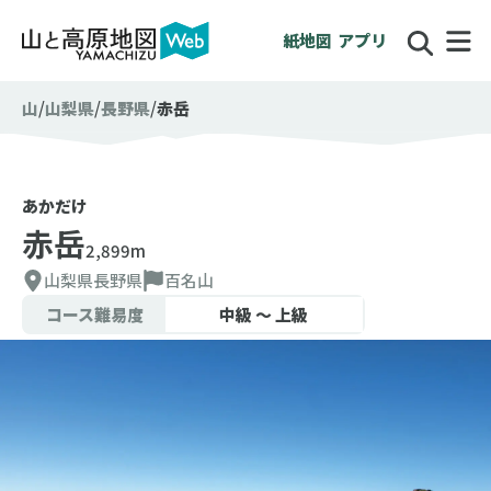
紙地図
アプリ
山
山梨県
長野県
赤岳
あかだけ
赤岳
2,899m
山梨県
長野県
百名山
コース難易度
中級 〜 上級