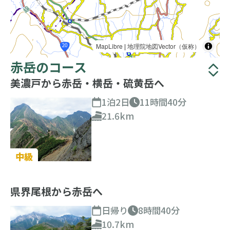
MapLibre
|
地理院地図Vector（仮称）
赤岳のコース
美濃戸から赤岳・横岳・硫黄岳へ
1泊2日
11時間40分
21.6km
中級
県界尾根から赤岳へ
日帰り
8時間40分
10.7km