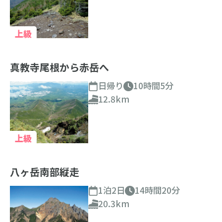
上級
真教寺尾根から赤岳へ
日帰り
10時間5分
12.8km
上級
八ヶ岳南部縦走
1泊2日
14時間20分
20.3km