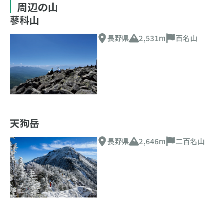
周辺の山
蓼科山
長野県
2,531m
百名山
天狗岳
長野県
2,646m
二百名山