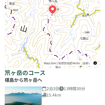
MapLibre
|
地理院地図Vector（仮称）
笊ヶ岳のコース
椹島から笊ヶ岳へ
2泊3日
13時間30分
15.4km