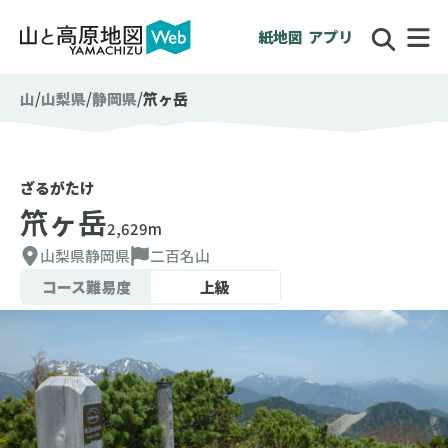
紙地図
アプリ
山
山梨県
静岡県
笊ヶ岳
ざるがたけ
笊ヶ岳
2,629m
山梨県
静岡県
二百名山
コース難易度
上級