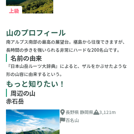
上級
山のプロフィール
南アルプス南部の最高の展望台。椹島から往復できますが、
長時間の歩きを強いられる非常にハードな200名山です。
名前の由来
『日本山岳ルーツ大辞典』によると、ザルをかぶせたような
形の山容に由来するという。
もっと知りたい！
周辺の山
赤石岳
長野県 静岡県
3,121m
百名山