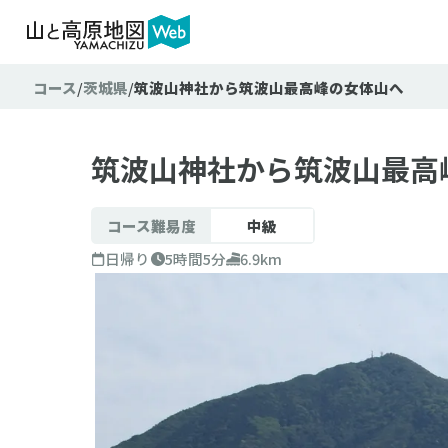
コース
茨城県
筑波山神社から筑波山最高峰の女体山へ
難易
テクニ
筑波山神社から筑波山最高
コース難易度
中級
日帰り
5時間5分
6.9km