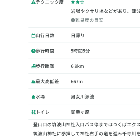
テクニック度
岩場やクサリ場などがあり、部
難易度の目安
山行日数
日帰り
歩行時間
5時間5分
歩行距離
6.9km
最大高低差
667m
水場
男女川源流
トイレ
御幸ヶ原
登山口の筑波山神社入口バス停まではつくばエクス
筑波山神社に参拝して神社右手の道を進み千寺川を