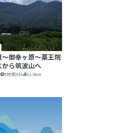
道～御幸ヶ原～薬王院
スから筑波山へ
り
5時間0分
11.8km