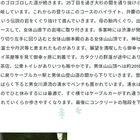
のゴロゴロした道が続きます。25丁目を過ぎ大杉の間を通り抜け
分岐しています。これからの登りはこのコースのハイライト、弁慶
という伝説の岩をくぐり抜けて進んでいきます。母の胎内くぐり、
バースして、女体山直下の岩場に取り付きます。多客時には渋滞が
登り切り左手に回り込むと女体山御本殿のある女体山山頂です。神
は富士や丹沢等と恵まれたものがあります。展望を満喫したら御幸
レイ茶屋等を見て御幸ヶ原に到着です。カタクリの群落が途中にあ
茶店、公衆トイレがありいつも賑やかです。男体山山頂へは約20
原に戻りケーブルカー駅と男体山登山道の間から下りていきます。
しばらく下ると男女川源流の湧水でベンチも置かれています。湧水
るのでひと休みするには最適で、すぐ横ではケーブルカーがすれ違
されていくらか歩きやすくなります。最後にコンクリートの階段を