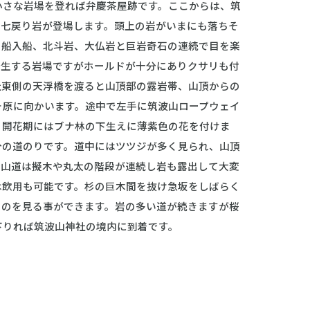
小さな岩場を登れば弁慶茶屋跡です。ここからは、筑
の七戻り岩が登場します。頭上の岩がいまにも落ちそ
出船入船、北斗岩、大仏岩と巨岩奇石の連続で目を楽
発生する岩場ですがホールドが十分にありクサリも付
社東側の天浮橋を渡ると山頂部の露岩帯、山頂からの
ヶ原に向かいます。途中で左手に筑波山ロープウェイ
り開花期にはブナ林の下生えに薄紫色の花を付けま
分の道のりです。道中にはツツジが多く見られ、山頂
登山道は擬木や丸太の階段が連続し岩も露出して大変
は飲用も可能です。杉の巨木間を抜け急坂をしばらく
うのを見る事ができます。岩の多い道が続きますが桜
下りれば筑波山神社の境内に到着です。