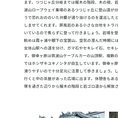
ます。つつじヶ丘分岐までは擬木の階段、木の根、岩
波山ロープウェイ乗場のあるつつじヶ丘に登山道が
うで恐れおののいた弁慶が通り抜けるのを逡巡した
しませてくれます。屛風岩のある小さな台地をトラ
いているので焦らずに登って行きましょう。岩場を
眺めは霞ヶ浦や眼下の宝篋山、空気の澄んだ時期に
女体山駅への道を分け、ガマ石やセキレイ石、セキ
す。御幸ヶ原は筑波山ケーブルカーの山頂駅、複数の
ではホシザキユキノシタが自生しています。御幸ヶ
滑りやすいので十分足元に注意して歩きましょう。
行くと中の茶屋があった広場に出ます。休憩舎もあ
塚を過ぎた辺りから擬木の階段と岩ゴロ道から解放