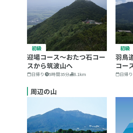
初級
初級
迎場コース～おたつ石コー
羽鳥
スから筑波山へ
コー
日帰り
5時間35分
8.1km
日帰
周辺の山