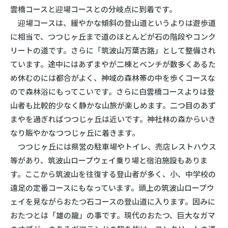
雲橋コースと迎場コースとの分岐点に到着です。
迎場コースは、緩やかな傾斜の登山道というよりは遊歩道
に相当で、つつじヶ丘まで道のほとんどが石の階段やコンク
リートの道です。さらに「筑波山万葉古路」として整備され
ています。途中にはあずまやが二棟とベンチが数多くあるた
め休むのには都合がよく、神域の森林帯の中を歩くコースな
ので森林浴にもってこいです。さらに白雲橋コースよりは登
山者も比較的少なく静かな山旅が楽しめます。二つ目のあず
まやを過ぎればつつじヶ丘は近いです。神社林の森からいき
なり賑やかなつつじヶ丘に着きます。
つつじヶ丘には県営の駐車場やトイレ、売店レストハウス
等があり、筑波山ロープウェイ乗り場と宿泊施設もありま
す。ここから筑波山を往復する登山者が多く、小、中学校の
遠足の定番コースにもなっています。頭上の筑波山ロープウ
ェイを見ながらおたつ石コースの登山道に入ります。因みに
おたつとは「雄の龍」の事です。現代のおたつ、巨大なガマ