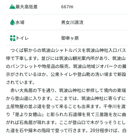
最大高低差
667m
水場
男女川源流
トイレ
御幸ヶ原
つくば駅からの筑波山シャトルバスを筑波山神社入口バス
停で下車します。並びには筑波山観光案内所があり、筑波山
のパンフレットや物産品の販売、筑波山地域ジオパークの展
示がされているほか、公衆トイレや登山靴の洗い場まで新設
されています。
赤い大鳥居の下を通り、筑波山神社に参拝して境内の東端
から登山道に入ります。ここまでは、筑波山神社に寄らずに
土産物屋の並ぶ道を登って来ることも出来ます。千寺川を渡
り「是より女體山」と彫られた石道標を見て三差路を左に曲
がれば石鳥居が現れます。ここが登山口で木がうっそうとし
た道を石や擬木の階段で登って行きます。20分程歩けば、白