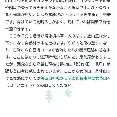
のオブジェのあるガマランドの脇を抜け、コンクリートの道
や階段で登って行きますがなかなかの急登です。ひと登りす
ると傾斜が緩やかになり高原状の「つつじヶ丘高原」に到着
です。開けていて見晴らしがよく、晴れていれば関東平野を
一望できます。
ここから先も階段が続き樹林帯に入ります。登山道は少し
下りになり自然林の中を進みます。やがて階段の登りにな
り、左側から白雲橋コースが合流したら弁慶茶屋跡に着きま
す。ここにはかつて江戸時代から続いた弁慶茶屋がありまし
たが、残念ながら廃業し現在は跡地に「BEＮKEI HUT」が
建ち登山者に親しまれています。ここから女体山、男体山ま
でと復路については
筑波山神社から筑波山最高峰の女体山へ
（コースガイド）を参照してください。