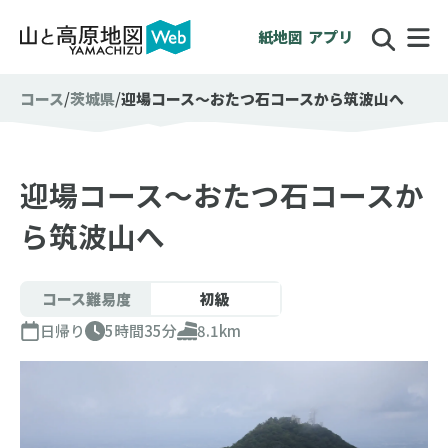
紙地図
アプリ
コース
茨城県
迎場コース～おたつ石コースから筑波山へ
迎場コース～おたつ石コースか
ら筑波山へ
コース難易度
初級
日帰り
5時間35分
8.1km