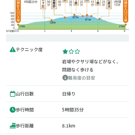
テクニック度
岩場やクサリ場などがなく、
問題なく歩ける
難易度の目安
山行日数
日帰り
歩行時間
5時間35分
歩行距離
8.1km