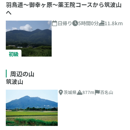
羽鳥道～御幸ヶ原～薬王院コースから筑波山
へ
日帰り
5時間0分
11.8km
初級
周辺の山
筑波山
茨城県
877m
百名山