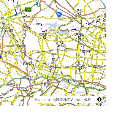
MapLibre
|
地理院地図Vector（仮称）