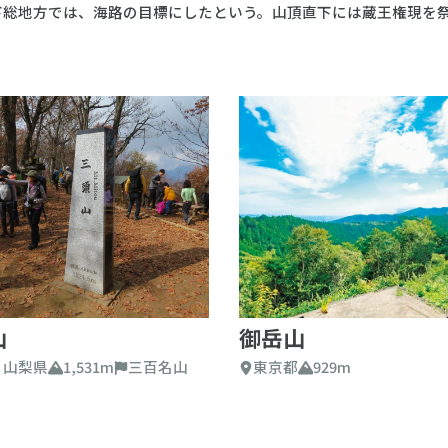
下総地方では、海路の目標にしたという。山頂直下には蔵王権現を
山
御岳山
 山梨県
1,531m
三百名山
東京都
929m