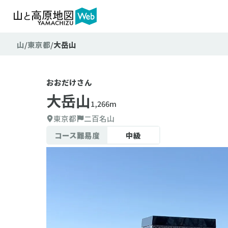
山
東京都
大岳山
おおだけさん
大岳山
1,266m
東京都
二百名山
コース難易度
中級