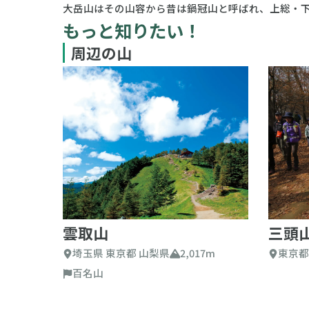
大岳山はその山容から昔は鍋冠山と呼ばれ、上総・
もっと知りたい！
周辺の山
雲取山
三頭
埼玉県 東京都 山梨県
2,017m
東京都
百名山