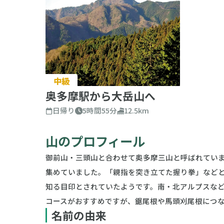
中級
奥多摩駅から大岳山へ
日帰り
5時間55分
12.5km
山のプロフィール
御前山・三頭山と合わせて奥多摩三山と呼ばれてい
集めていました。「親指を突き立てた握り拳」など
知る目印とされていたようです。南・北アルプスな
コースがおすすめですが、鋸尾根や馬頭刈尾根につ
名前の由来