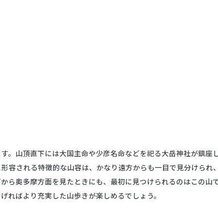
ます。山頂直下には大国主命や少彦名命などを祀る大岳神社が鎮座
と形容される特徴的な山容は、かなり遠方からも一目で見分けられ
どから奥多摩方面を見たときにも、最初に見つけられるのはこの山
なげればより充実した山歩きが楽しめるでしょう。