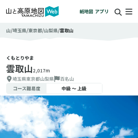
紙地図
アプリ
山
埼玉県
東京都
山梨県
雲取山
くもとりやま
雲取山
2,017m
埼玉県
東京都
山梨県
百名山
コース難易度
中級 〜 上級