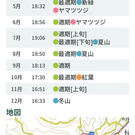
最適期
新緑
5月
18:32
ヤマツツジ
適期
ヤマツツジ
6月
18:56
適期[上旬]
7月
19:06
最適期[下旬]
夏山
最適期
夏山
8月
18:50
適期
9月
18:13
最適期
紅葉
10月
17:30
適期[上旬]
11月
16:51
冬山
12月
16:33
地図