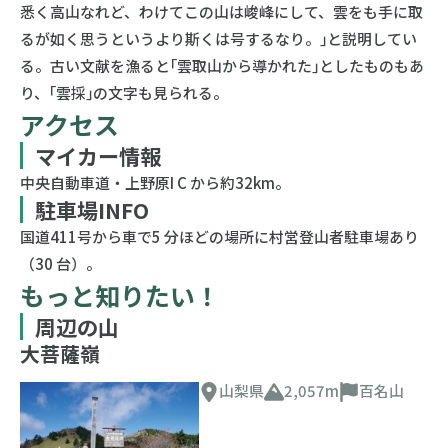
悉く高山なれど、わけてこの山は峻峰にして、雲をも手に取
るが如く思うというより斯くは号するなり。｣と説明してい
る。古い文献を漁ると｢雲取山から導かれた｣としたものもあ
り、｢雲採｣の文字も見られる。
アクセス
マイカー情報
中央自動車道・上野原I C から約32km。
駐車場INFO
国道411号から車で5 分ほどの場所に村営登山者駐車場あり
（30 台）。
もっと知りたい！
周辺の山
大菩薩嶺
山梨県
2,057m
百名山