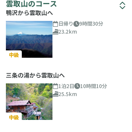
雲取山のコース
鴨沢から雲取山へ
日帰り
9時間30分
23.2km
中級
三条の湯から雲取山へ
1泊2日
10時間10分
25.5km
中級