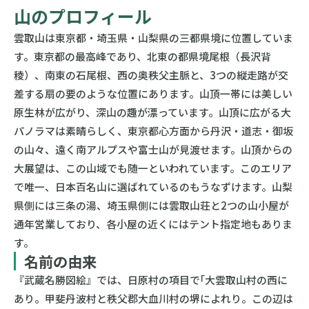
山のプロフィール
雲取山は東京都・埼玉県・山梨県の三都県境に位置していま
す。東京都の最高峰であり、北東の都県境尾根（長沢背
稜）、南東の石尾根、西の奥秩父主脈と、3つの縦走路が交
差する扇の要のような位置にあります。山頂一帯には美しい
原生林が広がり、深山の趣が漂っています。山頂に広がる大
パノラマは素晴らしく、東京都心方面から丹沢・道志・御坂
の山々、遠く南アルプスや富士山が見渡せます。山頂からの
大展望は、この山域でも随一といわれています。このエリア
で唯一、日本百名山に選ばれているのもうなずけます。山梨
県側には三条の湯、埼玉県側には雲取山荘と2つの山小屋が
通年営業しており、各小屋の近くにはテント指定地もありま
す。
名前の由来
『武蔵名勝図絵』では、日原村の項目で｢大雲取山村の西に
あり。甲斐丹波村と秩父郡大血川村の堺によれり。この辺は