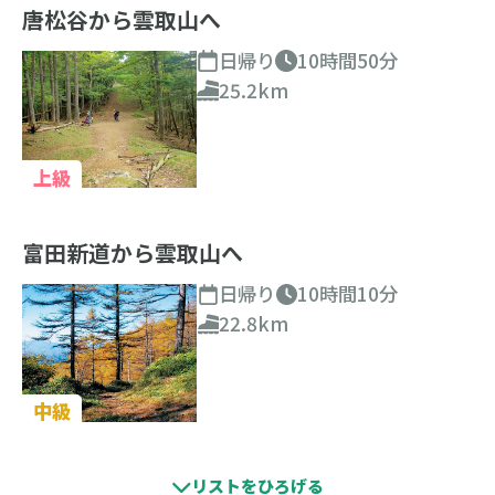
唐松谷から雲取山へ
日帰り
10時間50分
25.2km
上級
富田新道から雲取山へ
日帰り
10時間10分
22.8km
中級