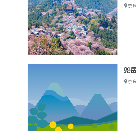
奈
兜
奈