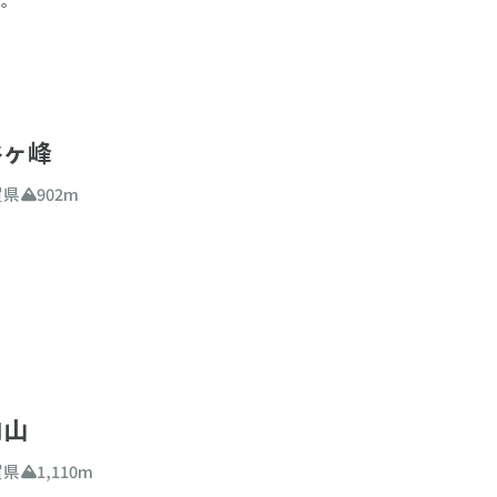
谷ヶ峰
賀県
902m
向山
賀県
1,110m