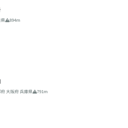
岳
良県
894m
山
都府
大阪府
兵庫県
791m