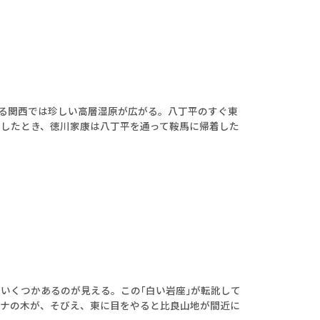
れる関西では珍しい高層湿原が広がる。八丁平のすぐ東
したとき、徳川家康は八丁平を通って鞍馬に帰着した
いくつかあるのが見える。この｢白い岩座｣が転訛して
ブナの木が、そびえ、東に目をやると比良山地が間近に