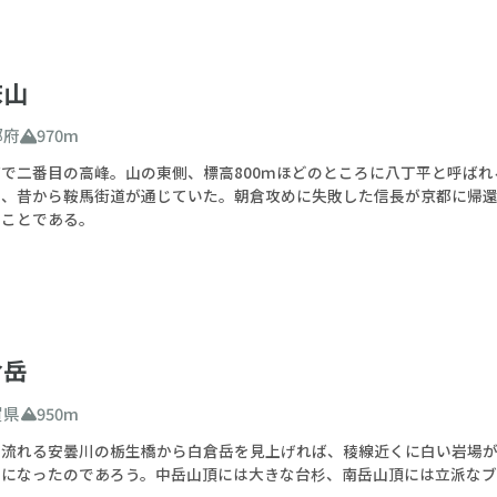
床山
都府
970m
で二番目の高峰。山の東側、標高800ｍほどのところに八丁平と呼ば
は、昔から鞍馬街道が通じていた。朝倉攻めに失敗した信長が京都に帰還
うことである。
倉岳
賀県
950m
を流れる安曇川の栃生橋から白倉岳を見上げれば、稜線近くに白い岩場が
倉｣になったのであろう。中岳山頂には大きな台杉、南岳山頂には立派な
る。