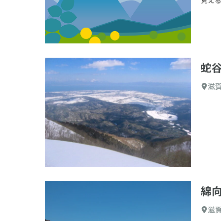
蛇
滋
綿
滋