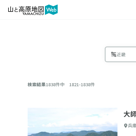
近畿
絞り
検索結果
1838件中 1821-1838件
エリア
大
兵
コース