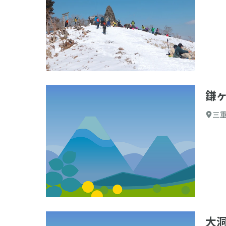
鎌
三
大