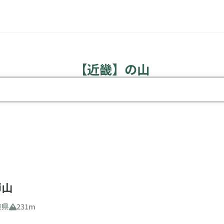
【近畿】の山
山検索
込み条件
師山
庫県
231m
難易度