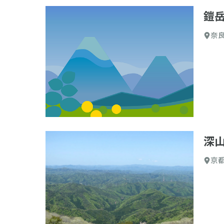
鎧
奈
深
京