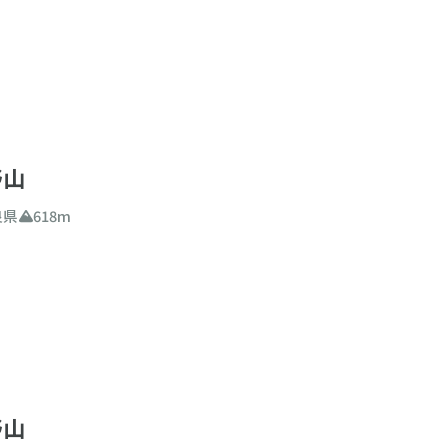
者
中級者
上級者
山
二百名山
三百名山
る月（百名山限定）
野山
月が、登山するのに適期・最適期である百名山を検索できます
良県
618m
0
m
〜
4000
m
1838件
リ
検索
とじる
野山