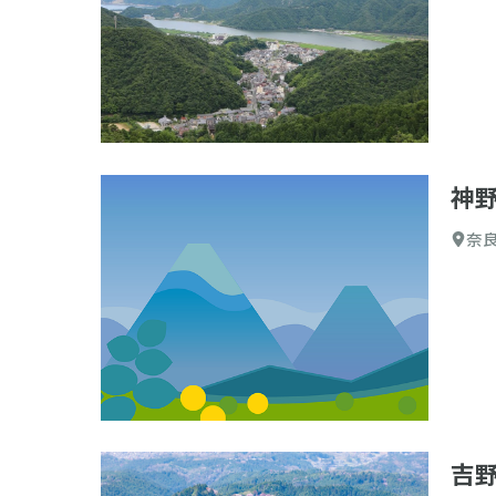
初心
名山
百名
登山す
神
選択した
標高
奈
吉