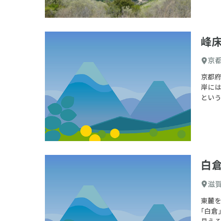
峰
京
京都府
岸に
とい
白
滋
東麓
｢白
見え