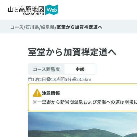
コース
石川県
岐阜県
室堂から加賀禅定道へ
難易
テクニ
室堂から加賀禅定道へ
コース難易度
中級
1泊2日
13時間5分
23.5km
注意情報
※一里野から新岩間温泉および元湯への道は崩壊