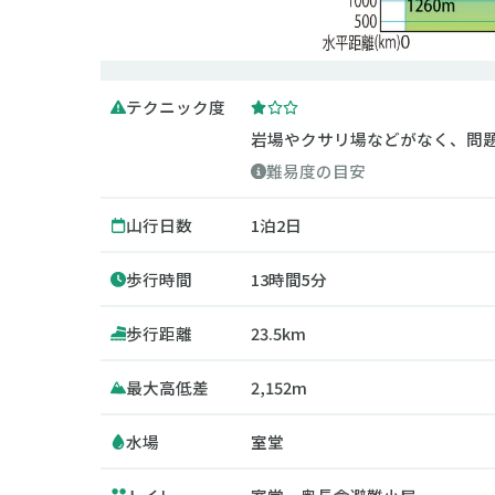
テクニック度
岩場やクサリ場などがなく、問
難易度の目安
山行日数
1泊2日
歩行時間
13時間5分
歩行距離
23.5km
最大高低差
2,152m
水場
室堂