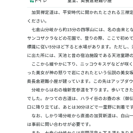
トイレ
室堂、奥長倉避難小屋
加賀禅定道は、平安時代に開かれたとされる三禅定
ください。
七倉山分岐から約15分の四塚山には、名の由来と
サンコザクラなどの花園で、登りの際、ここで初め
標識に従い5分ほど下ると水場があります。ただし、
に出た所には、天池と昔の宿泊施設である天池室跡
ここから緩やかに下り、ニッコウキスゲなどが咲く
った美女が神の怒りで岩にされたという伝説の美女
奥長倉避難小屋が建っています。この先はアップダ
分岐からは右の檜新宮参道を下ります。歩いてきた
でした。かつての古道は、ハライ谷のお壺の水（御
口に降り立てば、あとは30分ほどで一里野に到着で
なお、しかり場分岐から直進の加賀新道は、白山一
は事前に問い合わせが必要です。
また、七倉山分岐からは岩間温泉へ下る道もありま