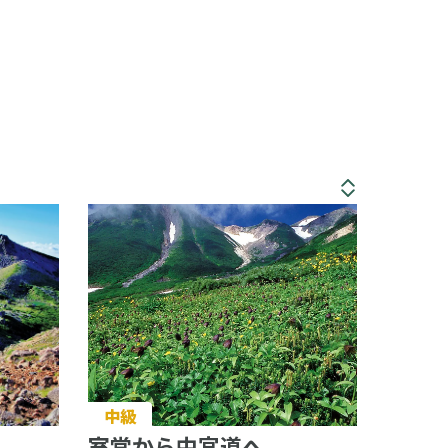
中級
室堂から中宮道へ