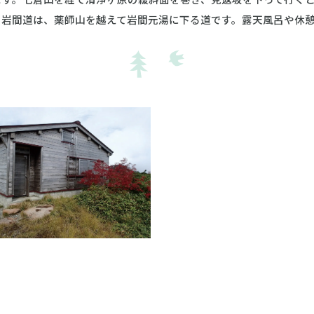
の岩間道は、薬師山を越えて岩間元湯に下る道です。露天風呂や休