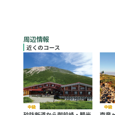
周辺情報
近くのコース
中級
中級
砂防新道から御前峰・観光
南竜