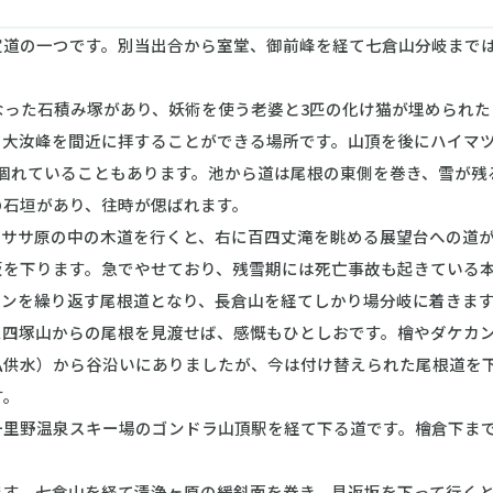
道の一つです。別当出合から室堂、御前峰を経て七倉山分岐まで
なった石積み塚があり、妖術を使う老婆と3匹の化け猫が埋められた
て大汝峰を間近に拝することができる場所です。山頂を後にハイマ
涸れていることもあります。池から道は尾根の東側を巻き、雪が残
の石垣があり、往時が偲ばれます。
ササ原の中の木道を行くと、右に百四丈滝を眺める展望台への道が
坂を下ります。急でやせており、残雪期には死亡事故も起きている
ウンを繰り返す尾根道となり、長倉山を経てしかり場分岐に着きま
四塚山からの尾根を見渡せば、感慨もひとしおです。檜やダケカン
仏供水）から谷沿いにありましたが、今は付け替えられた尾根道を
す。
里野温泉スキー場のゴンドラ山頂駅を経て下る道です。檜倉下まで
す。七倉山を経て清浄ヶ原の緩斜面を巻き、見返坂を下って行くと