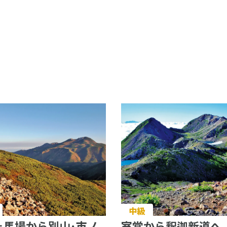
中級
ヶ馬場から別山･市ノ
室堂から釈迦新道へ