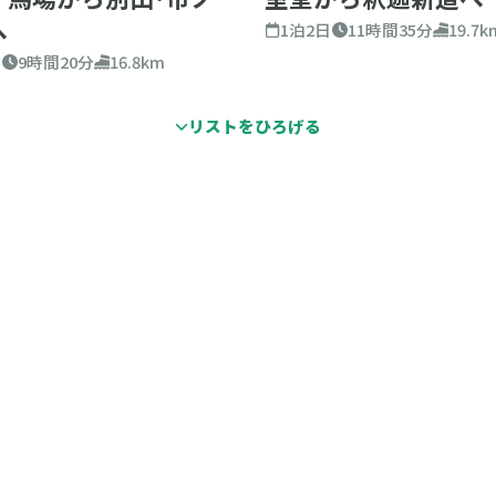
へ
1泊2日
11時間35分
19.7k
日
9時間20分
16.8km