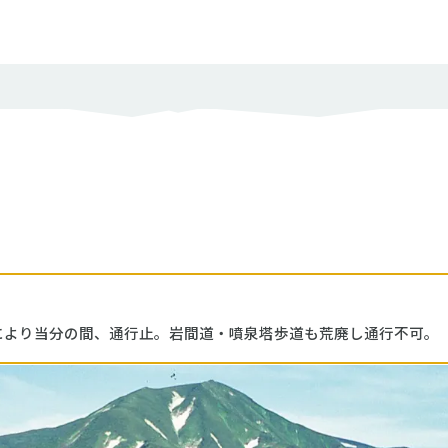
度の目安
ック度
岩場やクサリ場などがなく、問題なく歩ける
岩場やクサリ場などがあり、部分的に注意が必要
岩場やクサリ場などがあって、中級以上の技術と経験が必要
とじる
により当分の間、通行止。岩間道・噴泉塔歩道も荒廃し通行不可。