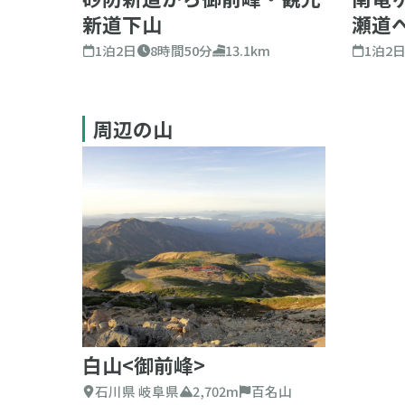
新道下山
瀬道
1泊2日
8時間50分
13.1km
1泊2
周辺の山
白山<御前峰>
石川県 岐阜県
2,702m
百名山