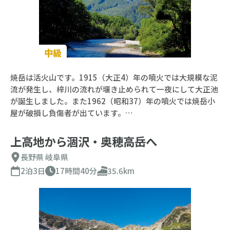
中級
焼岳は活火山です。1915（大正4）年の噴火では大規模な泥
流が発生し、梓川の流れが堰き止められて一夜にして大正池
が誕生しました。また1962（昭和37）年の噴火では焼岳小
屋が破損し負傷者が出ています。…
上高地から涸沢・奥穂高岳へ
長野県
岐阜県
2泊3日
17時間40分
35.6km