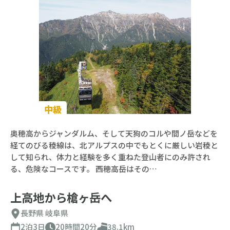
中級
奥穂高からジャンダルム、そして天狗のコルや間ノ岳などを
経てのびる稜線は、北アルプスの中でもとくに厳しい岩稜と
して知られ、体力と経験を多く重ねた登山者にのみ許され
る、危険なコースです。 西穂高岳はその…
上高地から槍ヶ岳へ
長野県
岐阜県
2泊3日
20時間20分
38.1km