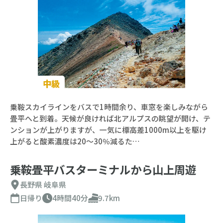
中級
乗鞍スカイラインをバスで1時間余り、車窓を楽しみながら
畳平へと到着。天候が良ければ北アルプスの眺望が開け、テ
ンションが上がりますが、一気に標高差1000m以上を駆け
上がると酸素濃度は20～30％減るた…
乗鞍畳平バスターミナルから山上周遊
長野県
岐阜県
日帰り
4時間40分
9.7km