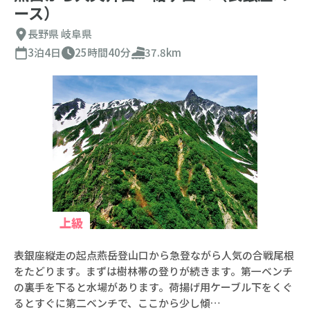
ース）
長野県
岐阜県
3泊4日
25時間40分
37.8km
登山コース検索
上級
表銀座縦走の起点燕岳登山口から急登ながら人気の合戦尾根
絞り込み条件
をたどります。まずは樹林帯の登りが続きます。第一ベンチ
エリア
の裏手を下ると水場があります。荷揚げ用ケーブル下をくぐ
るとすぐに第二ベンチで、ここから少し傾…