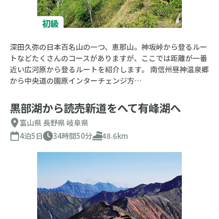
初級
深田久弥の日本百名山の一つ、恵那山。神坂峠から登るルー
トなどたくさんのコースがありますが、ここでは距離が一番
近い広河原から登るルートを紹介します。 南信州昼神温泉郷
から中央道の園原インターチェンジ方…
黒部湖から読売新道をへて有峰湖へ
富山県
長野県
岐阜県
4泊5日
34時間50分
48.6km