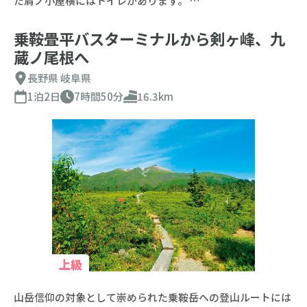
た肩ノ小屋横にはトイレがあります。 …
乗鞍畳平バスターミナルから剣ヶ峰、九
蔵ノ尾根へ
長野県
岐阜県
1泊2日
7時間50分
16.3km
上級
山岳信仰の対象として崇められた乗鞍岳への登山ルートには