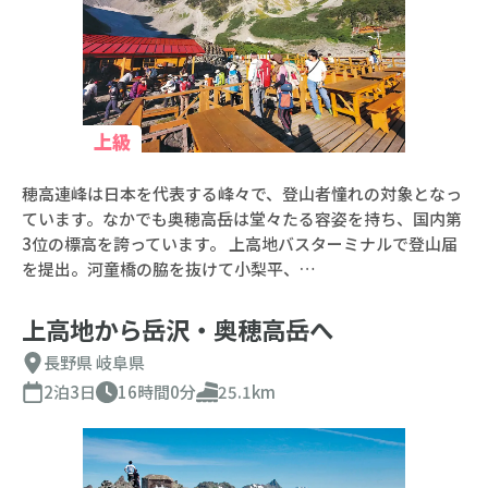
上級
穂高連峰は日本を代表する峰々で、登山者憧れの対象となっ
ています。なかでも奥穂高岳は堂々たる容姿を持ち、国内第
3位の標高を誇っています。 上高地バスターミナルで登山届
を提出。河童橋の脇を抜けて小梨平、…
上高地から岳沢・奥穂高岳へ
長野県
岐阜県
2泊3日
16時間0分
25.1km