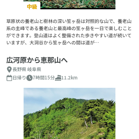
中級
草原状の養老山と樹林の深い笙ヶ岳は対照的な山で、養老山
系の主峰である養老山と最高峰の笙ヶ岳を一日で楽しむこと
ができます。登山道はよく整備された歩きやすい道が続いて
いますが、大洞谷から笙ヶ岳への間は道が…
広河原から恵那山へ
長野県
岐阜県
日帰り
7時間15分
11.2km