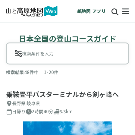
紙地図
アプリ
日本全国の登山コースガイド
検索条件を入力
検索結果
48件中 1-20件
乗鞍畳平バスターミナルから剣ヶ峰へ
長野県
岐阜県
日帰り
2時間40分
6.3km