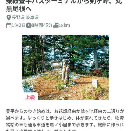
乗鞍畳平バスターミナルから剣ヶ峰、丸
黒尾根へ
長野県
岐阜県
1泊2日
8時間45分
18km
上級
畳平からの歩き始めは、お花畑経由か鶴ヶ池経由の二通りが
選べます。ゆっくりと歩きはじめ、体が慣れてきたら、物資
補給の車も通る車道を肩ノ小屋まで歩きます。鞍部に作られ