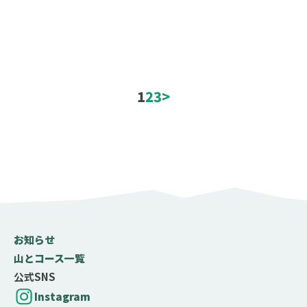
コース難易度
1
2
3
>
初心者
中級者
上級者
山行日数
日帰り
1泊2日
2泊3日
3泊4日以上
歩行時間
歩行距離
お知らせ
山とコース一覧
公式SNS
テクニック度
Instagram