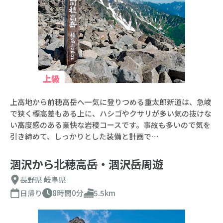
上級
上高地から前穂高岳へ一気に登りつめる重太郎新道は、急峻
で狭く標高差もある上に、ハシゴやクサリが多い気の抜けな
い高度感のある豪快な岩稜コースです。事故も多いので気を
引き締めて、しっかりとした装備と計画で…
涸沢から北穂高岳・涸沢岳周遊
長野県
岐阜県
日帰り
8時間0分
5.5km