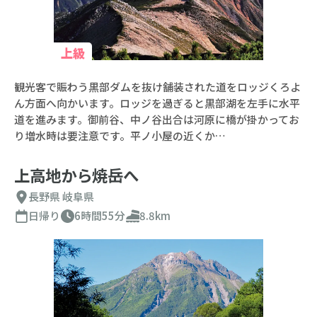
上級
観光客で賑わう黒部ダムを抜け舗装された道をロッジくろよ
ん方面へ向かいます。ロッジを過ぎると黒部湖を左手に水平
道を進みます。御前谷、中ノ谷出合は河原に橋が掛かってお
り増水時は要注意です。平ノ小屋の近くか…
上高地から焼岳へ
長野県
岐阜県
日帰り
6時間55分
8.8km