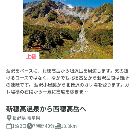
上級
涸沢をベースに、北穂高岳から涸沢岳を周遊します。気の抜
けるコースではなく、なかでも北穂高岳から涸沢岳間は難所
の連続です。 涸沢小屋脇から北穂沢のガレ場を登ります。ガ
レ場横の石段から一気に高度を稼ぎま…
新穂高温泉から西穂高岳へ
長野県
岐阜県
1泊2日
7時間40分
13.8km