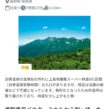
長野県
岐阜県
日帰り
7時間10分
10.8km
中級
白骨温泉の温泉街の外れに上高地乗鞍スーパー林道のC区間
（白骨温泉安房峠間）の入口がありますが、現在は法面の崩
壊などで不通となっています。無料化となったため料金所は
取り壊されており、林道を少し上がると無…