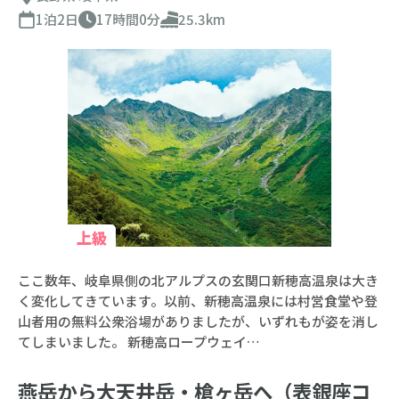
1泊2日
17時間0分
25.3km
上級
ここ数年、岐阜県側の北アルプスの玄関口新穂高温泉は大き
く変化してきています。以前、新穂高温泉には村営食堂や登
山者用の無料公衆浴場がありましたが、いずれもが姿を消し
てしまいました。 新穂高ロープウェイ…
燕岳から大天井岳・槍ヶ岳へ（表銀座コ