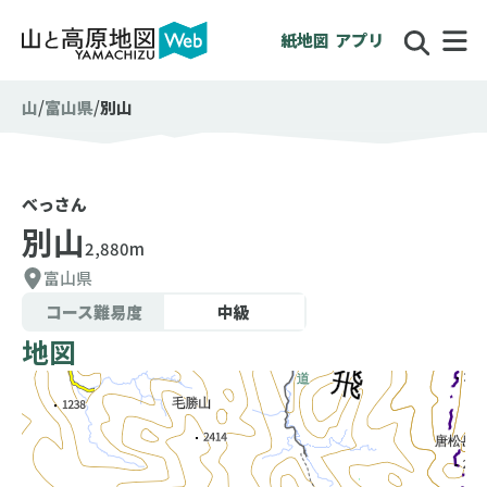
紙地図
アプリ
山
富山県
別山
べっさん
別山
2,880m
富山県
コース難易度
中級
地図