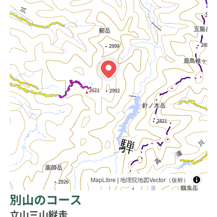
MapLibre
|
地理院地図Vector（仮称）
別山のコース
立山三山縦走