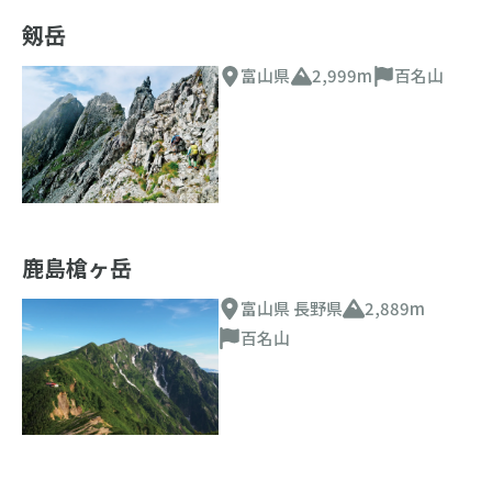
剱岳
富山県
2,999m
百名山
鹿島槍ヶ岳
富山県 長野県
2,889m
百名山