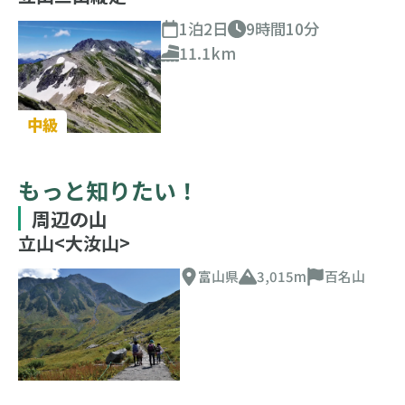
1泊2日
9時間10分
11.1km
中級
もっと知りたい！
周辺の山
立山<大汝山>
富山県
3,015m
百名山