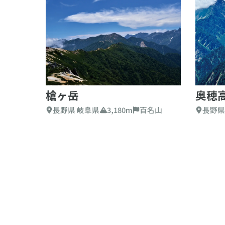
槍ヶ岳
奥穂
長野県 岐阜県
3,180m
百名山
長野県