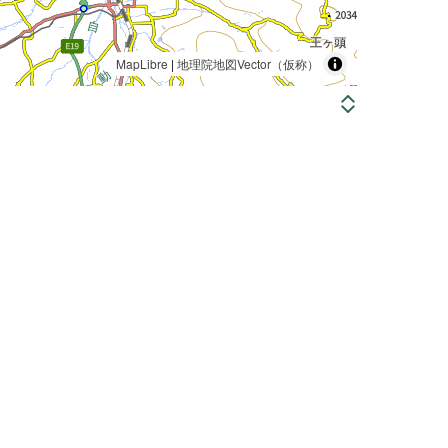
MapLibre
|
地理院地図Vector（仮称）