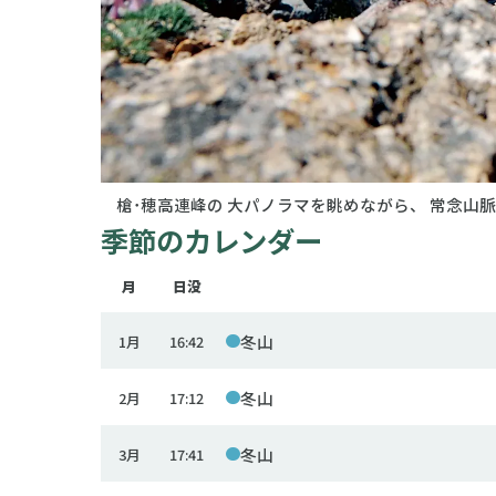
槍･穂高連峰の 大パノラマを眺めながら、 常念山
季節のカレンダー
月
日没
冬山
1月
16:42
冬山
2月
17:12
冬山
3月
17:41