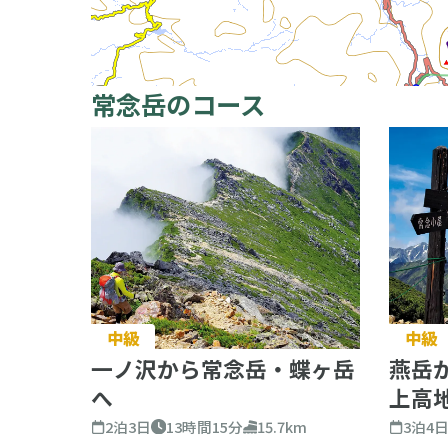
常念岳のコース
中級
中級
一ノ沢から常念岳・蝶ヶ岳
燕岳
へ
上高
2泊3日
13時間15分
15.7km
3泊4