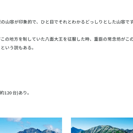
型の山容が印象的で、ひと目でそれとわかるどっしりとした山容で
がこの地方を制していた八面大王を征服した時、重臣の常念坊がこ
たという説もある。
120 台)あり。