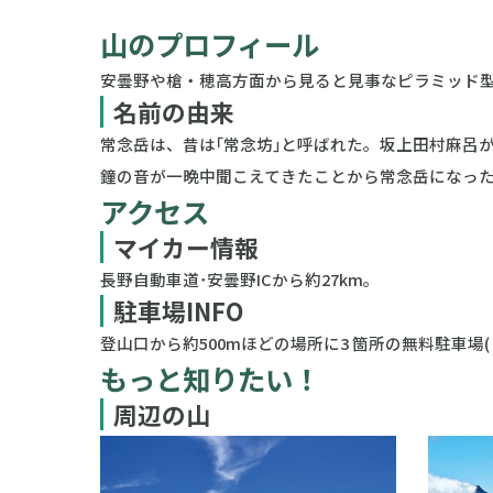
山のプロフィール
安曇野や槍・穂高方面から見ると見事なピラミッド
名前の由来
常念岳は、昔は｢常念坊｣と呼ばれた。坂上田村麻呂
鐘の音が一晩中聞こえてきたことから常念岳になっ
アクセス
マイカー情報
長野自動車道･安曇野ICから約27km。
駐車場INFO
登山口から約500mほどの場所に3 箇所の無料駐車場( 約
もっと知りたい！
周辺の山