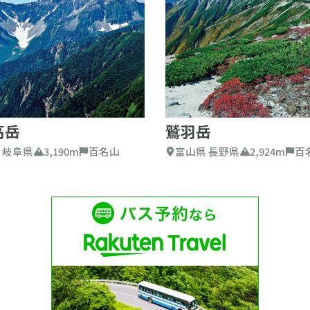
高岳
鷲羽岳
 岐阜県
3,190m
百名山
富山県 長野県
2,924m
百