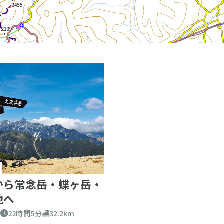
から常念岳・蝶ヶ岳・
地へ
日
22時間5分
32.2km