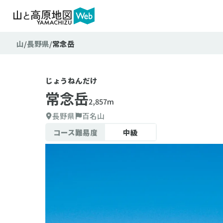
山
長野県
常念岳
じょうねんだけ
常念岳
2,857m
長野県
百名山
コース難易度
中級