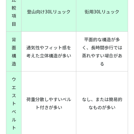
較
登山向け30Lリュック
街用30Lリュック
項
目
背
平面的な構造が多
面
通気性やフィット感を
く、長時間歩行では
構
考えた立体構造が多い
蒸れやすい場合があ
造
る
ウ
エ
ス
荷重分散しやすいベル
なし、または簡易的
ト
ト付きが多い
なものが多い
ベ
ル
ト