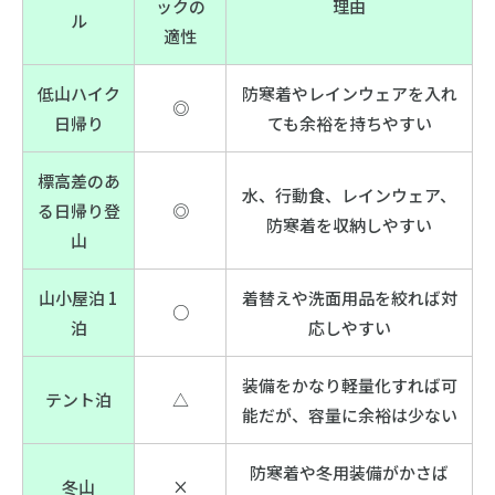
ックの
理由
ル
適性
低山ハイク
防寒着やレインウェアを入れ
◎
日帰り
ても余裕を持ちやすい
標高差のあ
水、行動食、レインウェア、
る日帰り登
◎
防寒着を収納しやすい
山
山小屋泊 1
着替えや洗面用品を絞れば対
○
泊
応しやすい
装備をかなり軽量化すれば可
テント泊
△
能だが、容量に余裕は少ない
防寒着や冬用装備がかさば
冬山
×