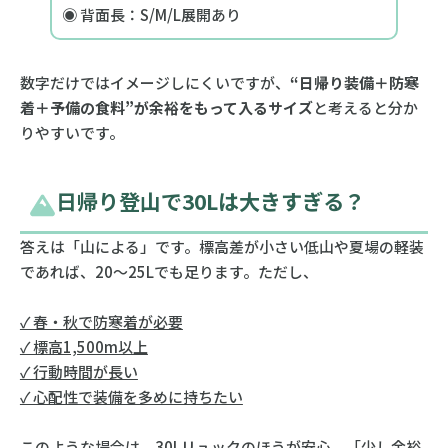
◉ 背面長：S/M/L展開あり
数字だけではイメージしにくいですが、
“日帰り装備＋防寒
着＋予備の食料”が余裕をもって入るサイズ
と考えると分か
りやすいです。
日帰り登山で30Lは大きすぎる？
答えは「山による」です。標高差が小さい低山や夏場の軽装
であれば、20〜25Lでも足ります。ただし、
✓ 春・秋で防寒着が必要
✓ 標高1,500m以上
✓ 行動時間が長い
✓ 心配性で装備を多めに持ちたい
このような場合は、30Lリュックのほうが安心。「少し余裕