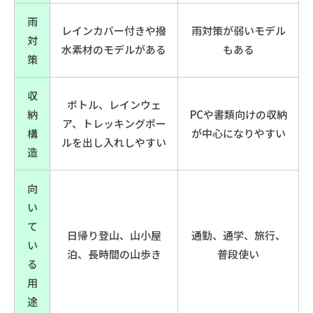
雨
レインカバー付きや撥
雨対策が弱いモデル
対
水素材のモデルがある
もある
策
収
ボトル、レインウェ
納
PCや書類向けの収納
ア、トレッキングポー
構
が中心になりやすい
ルを出し入れしやすい
造
向
い
て
日帰り登山、山小屋
通勤、通学、旅行、
い
泊、長時間の山歩き
普段使い
る
用
途