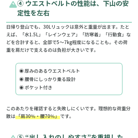
④ ウエストベルトの性能は、下山の安
定性を左右
日帰り登山でも、30Lリュックは意外と重量が出ます。たと
えば、「水1.5L」「レインウェア」「防寒着」「行動食」な
どを合計すると、全部で5〜7kg程度になることも。その荷
重を肩だけで支えるのは負担が大きいです。
◉ 厚みのあるウエストベルト
◉ 腰骨にしっかり乗る設計
◉ ポケット付き
このあたりを確認すると失敗しにくいです。理想的な荷重分
散は
「肩30％・腰70％」
です。
⑤ “出し入れのしやすさ”を重視した