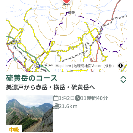
MapLibre
|
地理院地図Vector（仮称）
硫黄岳のコース
美濃戸から赤岳・横岳・硫黄岳へ
1泊2日
11時間40分
21.6km
中級