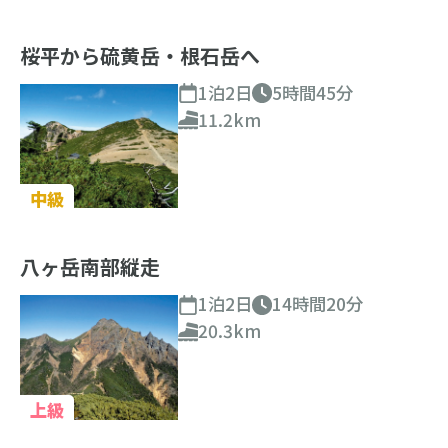
桜平から硫黄岳・根石岳へ
1泊2日
5時間45分
11.2km
中級
八ヶ岳南部縦走
1泊2日
14時間20分
20.3km
上級