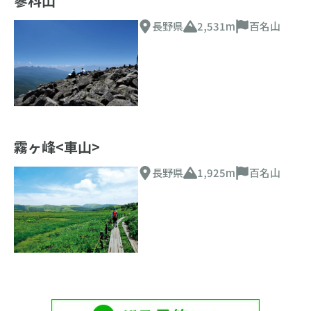
蓼科山
長野県
2,531m
百名山
霧ヶ峰<車山>
長野県
1,925m
百名山