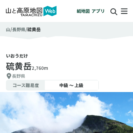
紙地図
アプリ
山
長野県
硫黄岳
いおうだけ
硫黄岳
2,760m
長野県
コース難易度
中級 〜 上級