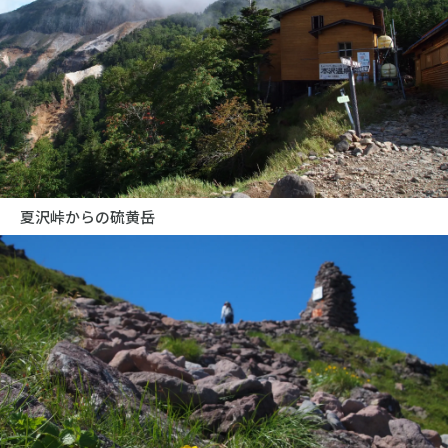
夏沢峠からの硫黄岳