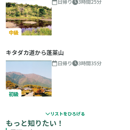
日帰り
3時間25分
中級
キタダカ道から蓬莱山
日帰り
3時間35分
初級
もっと知りたい！