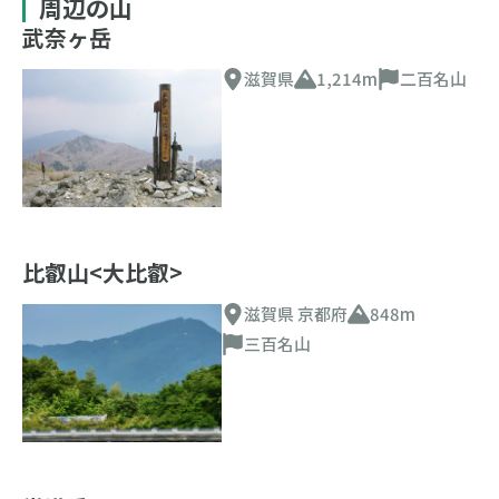
周辺の山
武奈ヶ岳
滋賀県
1,214m
二百名山
比叡山<大比叡>
滋賀県 京都府
848m
三百名山