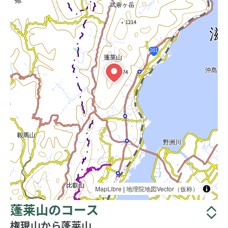
MapLibre
|
地理院地図Vector（仮称）
蓬莱山のコース
権現山から蓬莱山