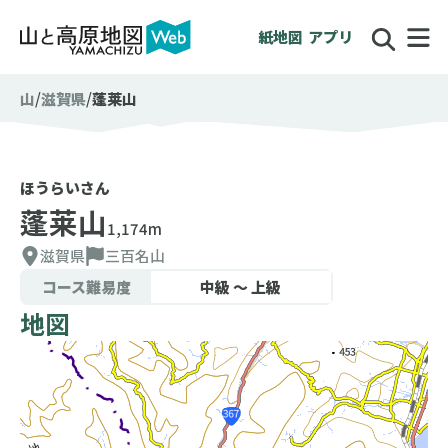
紙地図
アプリ
山
滋賀県
蓬莱山
ほうらいさん
蓬莱山
1,174m
滋賀県
三百名山
コース難易度
中級 〜 上級
地図