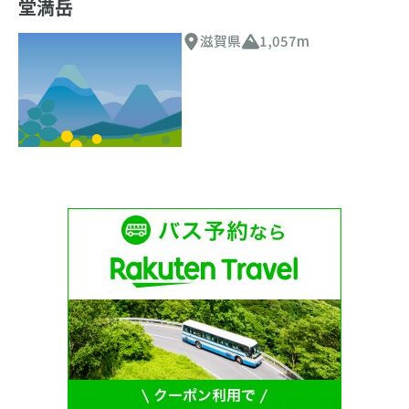
堂満岳
滋賀県
1,057m