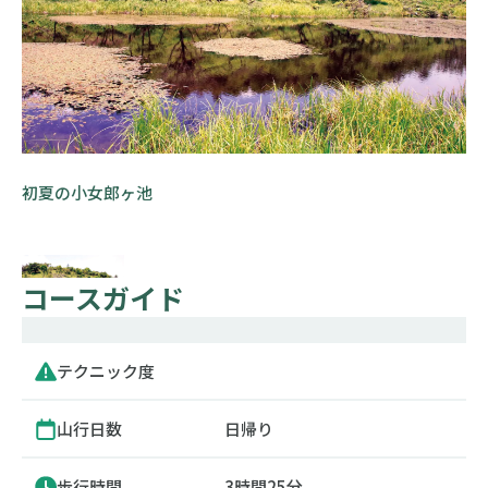
初夏の小女郎ヶ池
コースガイド
テクニック度
山行日数
日帰り
歩行時間
3時間25分