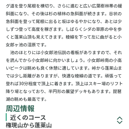
グ道を登り尾根を横切り、さらに進むと広い広葉樹林帯の緩
斜面になり、その後は杉の植林の急斜面が続きます。谷状の
急斜面を登って尾根に出ると坂はゆるやかになり、あとは少
しずつ登って高度を稼ぎます。しばらくシダの草原の中を歩
くと蓬莱山頂も見えてきます。稜線を下って左に曲がると小
女郎ヶ池の湿原です。
池のほとりには小女郎池伝説の看板がありますので、それ
を読んでから小女郎峠に向かいましょう。小女郎峠南の小高
いピークは眺めも良く休憩に適しています。峠から蓬莱山ま
では少し距離がありますが、快適な稜線の道です。頑張って
登れば30分程度で頂上に着きます。頂上はスキー場のリフト
降り場となっており、半円形の展望デッキもあります。琵琶
湖の眺めも最高です。
周辺情報
近くのコース
権現山から蓬莱山