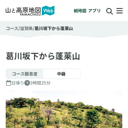
紙地図
アプリ
コース
滋賀県
葛川坂下から蓬莱山
葛川坂下から蓬莱山
コース難易度
中級
日帰り
3時間25分