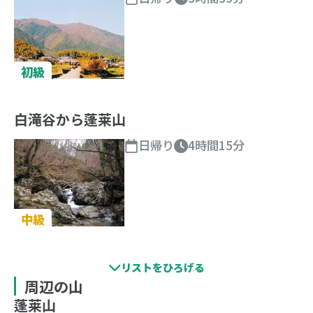
初級
白滝谷から蓬莱山
日帰り
4時間15分
中級
周辺の山
蓬莱山