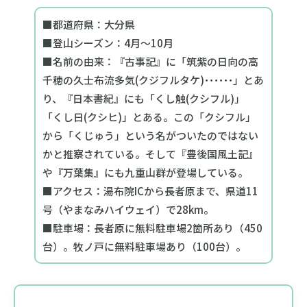
■都道府県：大分県
■登山シーズン：4月～10月
■名前の由来：『古事記』に「筑紫の日向の高
千穂の久士布流多気(クジフルタケ)･･････」とあ
り、『日本書紀』にも「くし触(クシフル)」
「くし日(クシヒ)」とある。この「クシフル」
から「くじゅう」という名がついたのではない
かと推察されている。そして『豊後国風土記』
や『万葉集』にも九重山群が登場している。
■アクセス：湯布院ICから長者原まで、県道11
号（やまなみハイウェイ）で28km。
■駐車場：長者原に無料駐車場2箇所あり（450
台）。牧ノ戸に無料駐車場あり（100台）。