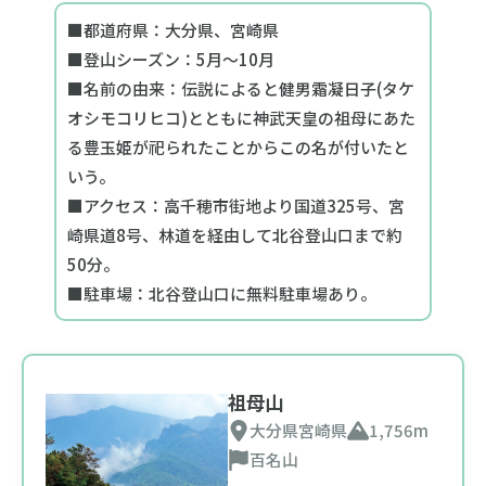
■都道府県：大分県、宮崎県
■登山シーズン：5月～10月
■名前の由来：伝説によると健男霜凝日子(タケ
オシモコリヒコ)とともに神武天皇の祖母にあた
る豊玉姫が祀られたことからこの名が付いたと
いう。
■アクセス：高千穂市街地より国道325号、宮
崎県道8号、林道を経由して北谷登山口まで約
50分。
■駐車場：北谷登山口に無料駐車場あり。
祖母山
大分県
宮崎県
1,756m
百名山