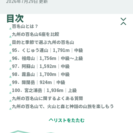
2026年7月29日 更新
目次
百名山とは？
九州の百名山6座を比較
目的と季節で選ぶ九州の百名山
95．くじゅう連山｜1,791m｜中級
96．祖母山｜1,756m｜中級～上級
97．阿蘇山｜1,592m｜中級
98．霧島山｜1,700m｜中級
99．開聞岳｜924m｜中級
100．宮之浦岳｜1,936m｜上級
九州の百名山に関するよくある質問
九州の百名山で、火山と森と神話の山旅を楽しもう