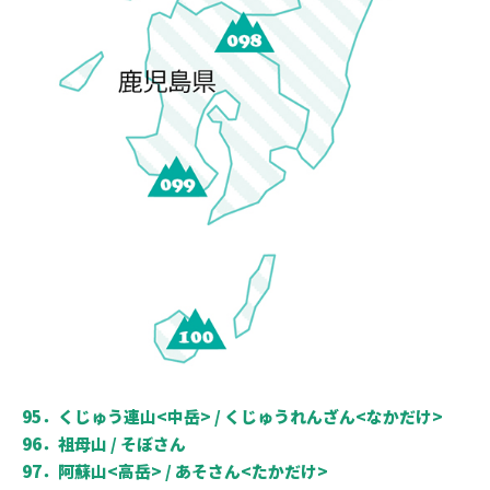
95．くじゅう連山<中岳> / くじゅうれんざん<なかだけ>
96．祖母山 / そぼさん
97．阿蘇山<高岳> / あそさん<たかだけ>