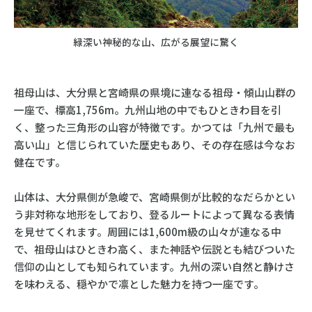
緑深い神秘的な山、広がる展望に驚く
祖母山は、大分県と宮崎県の県境に連なる祖母・傾山山群の
一座で、標高1,756m。九州山地の中でもひときわ目を引
く、整った三角形の山容が特徴です。かつては「九州で最も
高い山」と信じられていた歴史もあり、その存在感は今なお
健在です。
山体は、大分県側が急峻で、宮崎県側が比較的なだらかとい
う非対称な地形をしており、登るルートによって異なる表情
を見せてくれます。周囲には1,600m級の山々が連なる中
で、祖母山はひときわ高く、また神話や伝説とも結びついた
信仰の山としても知られています。九州の深い自然と静けさ
を味わえる、穏やかで凛とした魅力を持つ一座です。