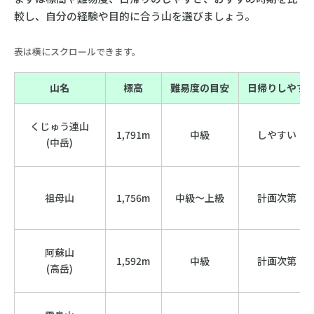
較し、自分の経験や目的に合う山を選びましょう。
表は横にスクロールできます。
山名
標高
難易度の目安
日帰りしやす
くじゅう連山
1,791m
中級
しやすい
(中岳)
祖母山
1,756m
中級〜上級
計画次第
阿蘇山
1,592m
中級
計画次第
(高岳)