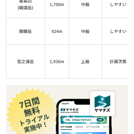
霧島山
1,700m
中級
しやすい
(韓国岳)
開聞岳
924m
中級
しやすい
宮之浦岳
1,936m
上級
計画次第