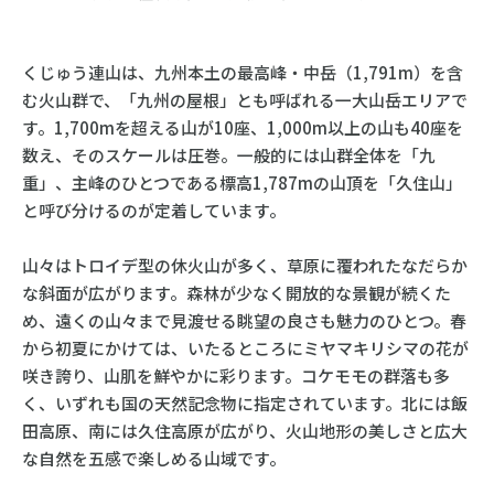
くじゅう連山は、九州本土の最高峰・中岳（1,791m）を含
む火山群で、「九州の屋根」とも呼ばれる一大山岳エリアで
す。1,700mを超える山が10座、1,000m以上の山も40座を
数え、そのスケールは圧巻。一般的には山群全体を「九
重」、主峰のひとつである標高1,787mの山頂を「久住山」
と呼び分けるのが定着しています。
山々はトロイデ型の休火山が多く、草原に覆われたなだらか
な斜面が広がります。森林が少なく開放的な景観が続くた
め、遠くの山々まで見渡せる眺望の良さも魅力のひとつ。春
から初夏にかけては、いたるところにミヤマキリシマの花が
咲き誇り、山肌を鮮やかに彩ります。コケモモの群落も多
く、いずれも国の天然記念物に指定されています。北には飯
田高原、南には久住高原が広がり、火山地形の美しさと広大
な自然を五感で楽しめる山域です。