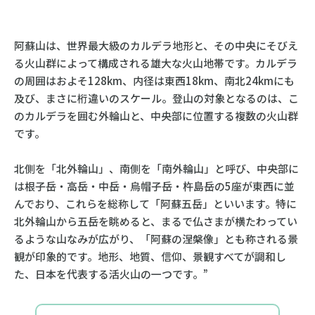
阿蘇山は、世界最大級のカルデラ地形と、その中央にそびえ
る火山群によって構成される雄大な火山地帯です。カルデラ
の周囲はおよそ128km、内径は東西18km、南北24kmにも
及び、まさに桁違いのスケール。登山の対象となるのは、こ
のカルデラを囲む外輪山と、中央部に位置する複数の火山群
です。
北側を「北外輪山」、南側を「南外輪山」と呼び、中央部に
は根子岳・高岳・中岳・烏帽子岳・杵島岳の5座が東西に並
んでおり、これらを総称して「阿蘇五岳」といいます。特に
北外輪山から五岳を眺めると、まるで仏さまが横たわってい
るような山なみが広がり、「阿蘇の涅槃像」とも称される景
観が印象的です。地形、地質、信仰、景観すべてが調和し
た、日本を代表する活火山の一つです。”