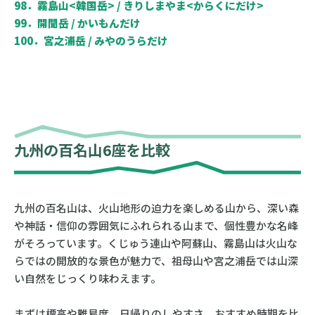
98．霧島山<韓国岳> / きりしまやま<からくにだけ>
99．開聞岳 / かいもんだけ
100．宮之浦岳 / みやのうらだけ
九州の百名山6座を比較
九州の百名山は、火山地形の迫力を楽しめる山から、深い森
や神話・信仰の雰囲気にふれられる山まで、個性豊かな名峰
がそろっています。くじゅう連山や阿蘇山、霧島山は火山な
らではの開放的な景色が魅力で、祖母山や宮之浦岳では山深
い自然をじっくり味わえます。
まずは標高や難易度、日帰りのしやすさ、おすすめ時期を比