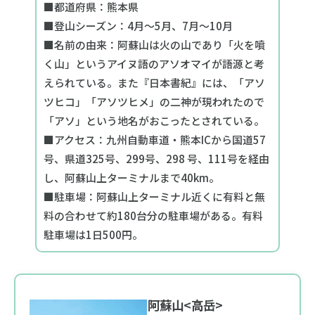
■都道府県：熊本県
■登山シーズン：4月～5月、7月～10月
■名前の由来：阿蘇山は火の山であり「火を噴
く山」というアイヌ語のアソオマイが語源と考
えられている。また『日本書紀』には、「アソ
ツヒコ」「アソツヒメ」の二神が現われたので
「アソ」という地名がおこったとされている。
■アクセス：九州自動車道・熊本ICから国道57
号、県道325号、299号、298 号、111号を経由
し、阿蘇山上ターミナルまで40km。
■駐車場：阿蘇山上ターミナル近くに有料と無
料の合わせて約180台分の駐車場がある。有料
駐車場は1日500円。
阿蘇山<高岳>