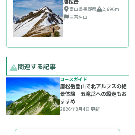
唐松岳
富山県
長野県
2,696m
三百名山
関連する記事
コースガイド
唐松岳登山で北アルプスの絶
景体験 五竜岳への縦走もお
すすめ
2026年8月4日 更新