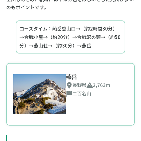
のもポイントです。
コースタイム：燕岳登山口→（約2時間30分）
→合戦小屋→（約20分）→合戦沢の頭→（約50
分）→燕山荘→（約30分）→燕岳
燕岳
長野県
2,763m
二百名山