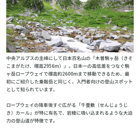
中央アルプスの主峰にして日本百名山の「木曽駒ヶ岳（きそ
こまがたけ、標高2956m）」。日本一の高低差をつなぐ駒
ヶ岳ロープウェイで標高約2600mまで移動できるため、最
初にご紹介した乗鞍岳と同じく、入門者向けの登山スポット
として知られています。
ロープウェイの降車後すぐ広がる「千畳敷（せんじょうじ
き）カール」が特に有名で、岩稜に吸い込まれるような大迫
力の登山道が特徴です。