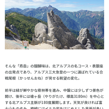
そんな「燕岳」の醍醐味は、北アルプスの名コース・表銀座
の出発点であり、アルプス三大急登の一つに選ばれている合
戦尾根（かっせんおね）が見せる眺望の変化。
前半は緑が鮮やかな樹林帯を進み、中盤には少しずつ景色が
開け、後半には槍ヶ岳（やりがたけ、標高3180m）を中心と
する北アルプス主脈が180度展開します。天気が良ければ富
士山ものぞみ、稜線にはイルカ岩をはじめとした見所が多い