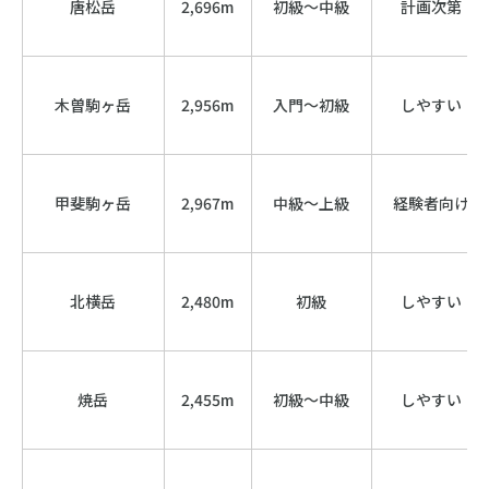
唐松岳
2,696m
初級〜中級
計画次第
木曽駒ヶ岳
2,956m
入門〜初級
しやすい
甲斐駒ヶ岳
2,967m
中級〜上級
経験者向け
北横岳
2,480m
初級
しやすい
焼岳
2,455m
初級〜中級
しやすい