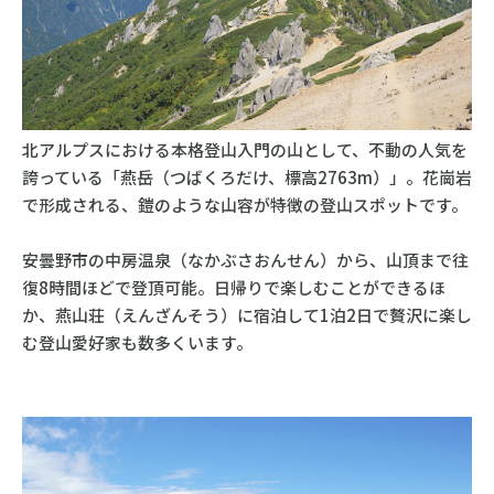
北アルプスにおける本格登山入門の山として、不動の人気を
誇っている「燕岳（つばくろだけ、標高2763m）」。花崗岩
で形成される、鎧のような山容が特徴の登山スポットです。
安曇野市の中房温泉（なかぶさおんせん）から、山頂まで往
復8時間ほどで登頂可能。日帰りで楽しむことができるほ
か、燕山荘（えんざんそう）に宿泊して1泊2日で贅沢に楽し
む登山愛好家も数多くいます。