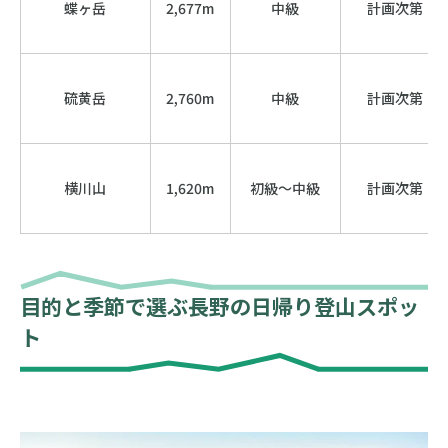
蝶ヶ岳
2,677m
中級
計画次第
硫黄岳
2,760m
中級
計画次第
横川山
1,620m
初級〜中級
計画次第
目的と季節で選ぶ長野の日帰り登山スポッ
ト