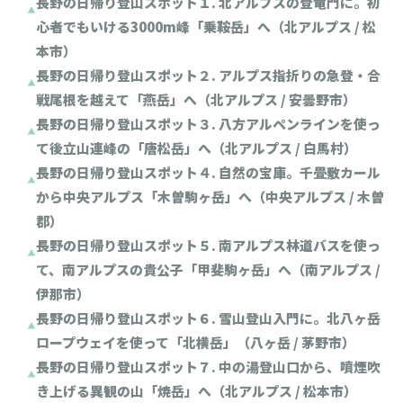
長野の日帰り登山スポット１. 北アルプスの登竜門に。初
心者でもいける3000m峰「乗鞍岳」へ（北アルプス / 松
本市）
長野の日帰り登山スポット２. アルプス指折りの急登・合
戦尾根を越えて「燕岳」へ（北アルプス / 安曇野市）
長野の日帰り登山スポット３. 八方アルペンラインを使っ
て後立山連峰の「唐松岳」へ（北アルプス / 白馬村）
長野の日帰り登山スポット４. 自然の宝庫。千畳敷カール
から中央アルプス「木曽駒ヶ岳」へ（中央アルプス / 木曽
郡）
長野の日帰り登山スポット５. 南アルプス林道バスを使っ
て、南アルプスの貴公子「甲斐駒ヶ岳」へ（南アルプス /
伊那市）
長野の日帰り登山スポット６. 雪山登山入門に。北八ヶ岳
ロープウェイを使って「北横岳」（八ヶ岳 / 茅野市）
長野の日帰り登山スポット７. 中の湯登山口から、噴煙吹
き上げる異観の山「焼岳」へ（北アルプス / 松本市）