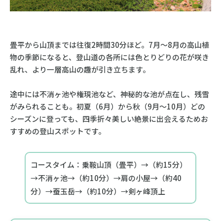
畳平から山頂までは往復2時間30分ほど。7月〜8月の高山植
物の季節になると、登山道の各所には色とりどりの花が咲き
乱れ、より一層高山の趣が引き立ちます。
途中には不消ヶ池や権現池など、神秘的な池が点在し、残雪
がみられることも。初夏（6月）から秋（9月〜10月）どの
シーズンに登っても、四季折々美しい絶景に出会えるためお
すすめの登山スポットです。
コースタイム：乗鞍山頂（畳平）→（約15分）
→不消ヶ池→（約10分）→肩の小屋→（約40
分）→蚕玉岳→（約10分）→剣ヶ峰頂上