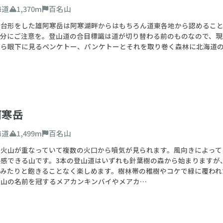
海道
1,370m
百名山
た台形をした雄阿寒岳は阿寒湖畔からはもちろん道東各地から認めるこ
配分にご注意を。登山道の合目標識は道が切り替わる前のものなので、現
から眼下に見るペンケトー、パンケトーとそれを取り巻く森林に北海道
阿寒岳
海道
1,499m
百名山
の火山が重なっていて複数の火口から噴気が見られます。風向きによって
体感できる山です。3本の登山道はいずれも針葉樹の森から始まりますが
てみたりと飽きることなく楽しめます。樹林帯の稚樹やコケで緑に覆われ
は山の名前を冠するメアカンキンバイやメアカ…