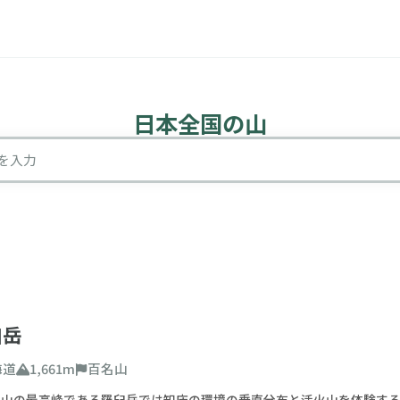
日本全国の山
山検索
を入力
込み条件
臼岳
海道
1,661m
百名山
難易度
連山の最高峰である羅臼岳では知床の環境の垂直分布と活火山を体験す