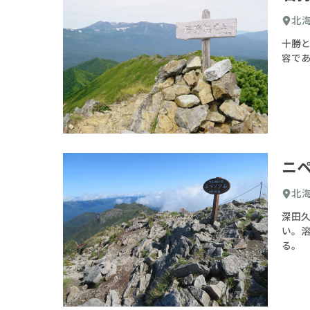
北
十勝
容で
ニ
北
深田
い。
る。