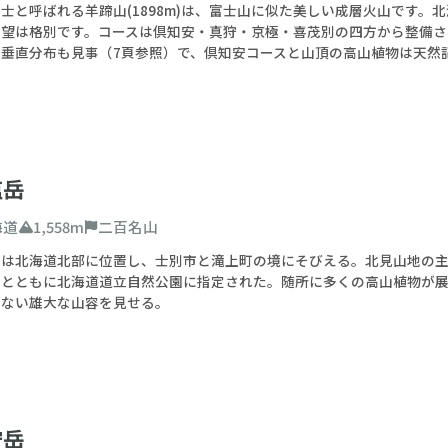
士と呼ばれる羊蹄山(1898m)は、富士山に似た美しい成層火山です
望は格別です。コースは倶知安・真狩・京極・喜茂別の四方から整備され
の垂直分布も見事（7頁参照）で、倶知安コースと山頂の高山植物は天然
塩岳
海道
1,558m
二百名山
は北海道北部に位置し、士別市と滝上町の境にそびえる。北見山地の主峰
山とともに北海道道立自然公園に指定された。随所に多くの高山植物が展
でない雄大な山容を見せる。
狩岳