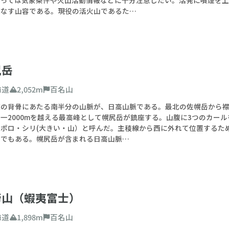
りなす山容である。現役の活火山であるた…
尻岳
海道
2,052m
百名山
の背骨にあたる南半分の山脈が、日高山脈である。最北の佐幌岳から襟裳
一2000mを越える最高峰として幌尻岳が鎮座する。山腹に3つのカー
はポロ・シリ(大きい・山）と呼んだ。主稜線から西に外れて位置するた
山でもある。幌尻岳が含まれる日高山脈…
蹄山（蝦夷富士）
海道
1,898m
百名山