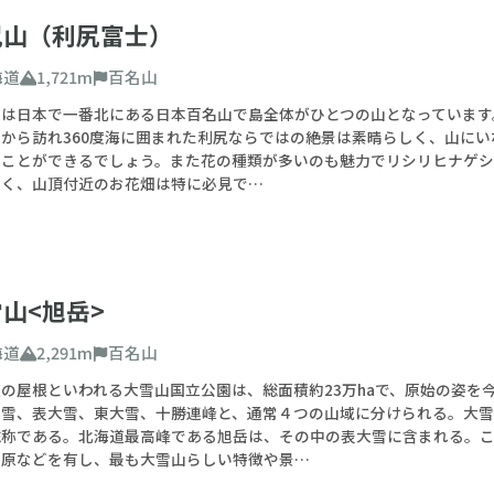
尻山（利尻富士）
海道
1,721m
百名山
は日本で一番北にある日本百名山で島全体がひとつの山となっています。6
から訪れ360度海に囲まれた利尻ならではの絶景は素晴らしく、山に
ることができるでしょう。また花の種類が多いのも魅力でリシリヒナゲ
多く、山頂付近のお花畑は特に必見で…
山<旭岳>
海道
2,291m
百名山
の屋根といわれる大雪山国立公園は、総面積約23万haで、原始の姿を
大雪、表大雪、東大雪、十勝連峰と、通常４つの山域に分けられる。大
総称である。北海道最高峰である旭岳は、その中の表大雪に含まれる。
湿原などを有し、最も大雪山らしい特徴や景…