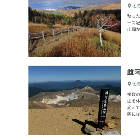
北
整っ
ース
山頂
雌
北
複数
山を
変え
礫に