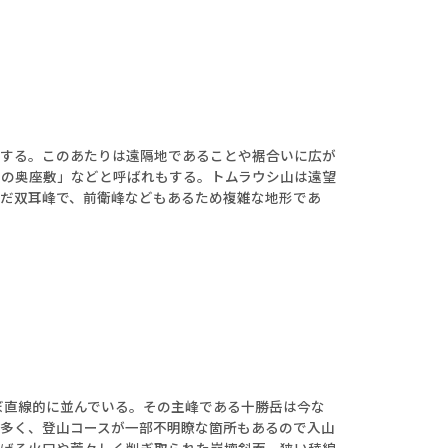
置する。このあたりは遠隔地であることや裾合いに広が
雪の奥座敷」などと呼ばれもする。トムラウシ山は遠望
だ双耳峰で、前衛峰などもあるため複雑な地形であ
ほぼ直線的に並んでいる。その主峰である十勝岳は今な
多く、登山コースが一部不明瞭な箇所もあるので入山
上げる火口や荒々しく削ぎ取られた崩壊斜面、狭い稜線