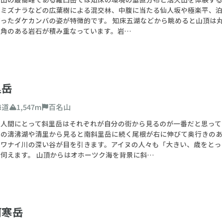
者
中級者
上級者
とミズナラなどの広葉樹による混交林、中腹に当たる仙人坂や極楽平、
ったダケカンバの姿が特徴的です。 知床五湖などから眺めると山頂は丸
は角のある岩石が積み重なっています。岩…
山
二百名山
三百名山
る月（百名山限定）
里岳
月が、登山するのに適期・最適期である百名山を検索できます
海道
1,547m
百名山
0
m
〜
4000
m
の人間にとって斜里岳はそれぞれが自分の街から見るのが一番だと思って
西の濤沸湖や清里から見ると南斜里岳に続く尾根が右に伸びて奥行きの
ニワナイ川の深い谷が目を引きます。アイヌの人々も「大きい、歳をとっ
伺えます。 山頂からはオホーツク海を背景に斜…
562件
リ
検索
とじる
阿寒岳