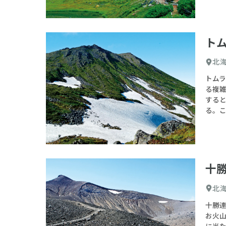
ト
北
トム
る複
する
る。
十
北
十勝連
お火
に当