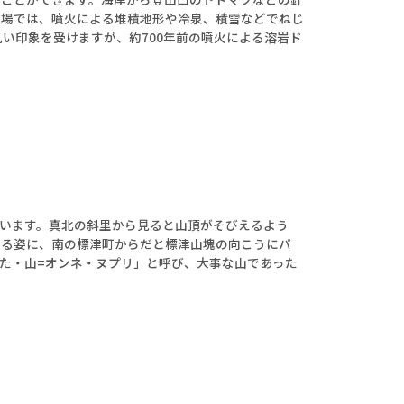
泊場では、噴火による堆積地形や冷泉、積雪などでねじ
い印象を受けますが、約700年前の噴火による溶岩ド
います。真北の斜里から見ると山頂がそびえるよう
ある姿に、南の標津町からだと標津山塊の向こうにパ
た・山=オンネ・ヌプリ」と呼び、大事な山であった
セット