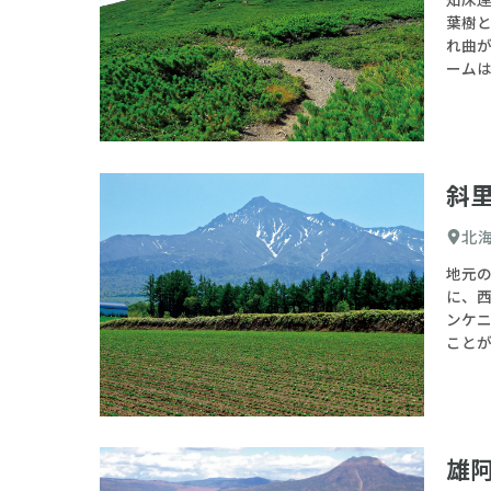
初心
葉樹
れ曲が
名山
ーム
百名
登山す
斜
選択した
標高
北
地元
に、
ンケ
ことが
雄