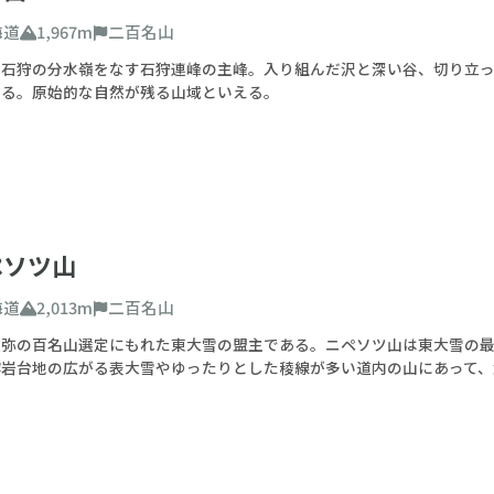
海道
1,967m
二百名山
と石狩の分水嶺をなす石狩連峰の主峰。入り組んだ沢と深い谷、切り立
ある。原始的な自然が残る山域といえる。
ペソツ山
海道
2,013m
二百名山
久弥の百名山選定にもれた東大雪の盟主である。ニペソツ山は東大雪の
溶岩台地の広がる表大雪やゆったりとした稜線が多い道内の山にあって、