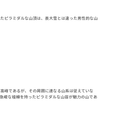
ったピラミダルな山頂は、表大雪とは違った男性的な山
最高峰であるが、その周囲に連なる山系は従えていな
急峻な稜線を持ったピラミダルな山容が魅力の山であ