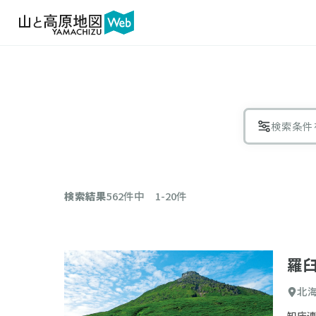
検索条件
絞り
検索結果
562件中 1-20件
エリア
羅
北
コース
知床