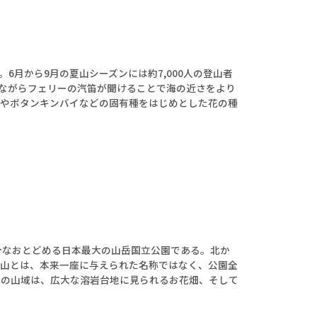
月から9月の夏山シーズンには約7,000人の登山者
いながらフェリーの汽笛が聞けることで海の近さをより
シやボタンキンバイなどの固有種をはじめとした花の種
今なおとどめる日本最大の山岳国立公園である。北か
雪山とは、本来一座に与えられた名称ではなく、公園全
この山域は、広大な溶岩台地に見られるお花畑、そして