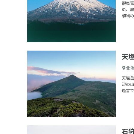
蝦夷富
め、展
植物
天
北
天塩岳
辺の
過言
石