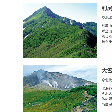
利
北
利尻山
が全国
感じ
類も
大雪
北
北海道
ら北
体の
高層