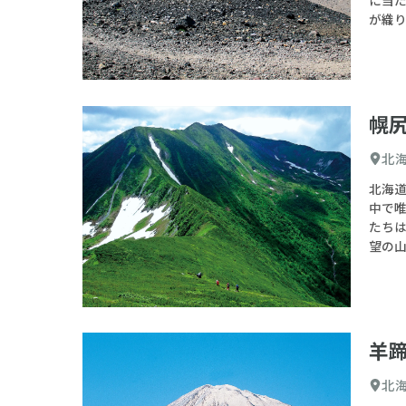
が織
幌
北
北海道
中で唯
たち
望の
羊
北