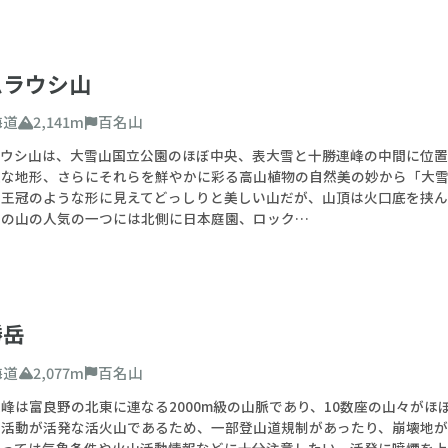
ムラウシ山
海道
2,141m
百名山
ラウシ山は、大雪山国立公園のほぼ中央、表大雪と十勝連峰の中間に位
雑な地形、さらにそれらを鮮やかに彩る高山植物の自然美の妙から「大
と王冠のような形に見えてどっしりと美しい山だが、山頂は火口底を挟ん
この山の人気の一つには北側に日本庭園、ロック…
勝岳
海道
2,077m
百名山
峰は富良野の北東に連なる2000m級の山脈であり、10数座の山々が
山活動が活発な活火山であるため、一部登山道規制があったり、崩壊地が
たっては気象条件や火山活動情報などに十分注意したい。活発に噴煙を