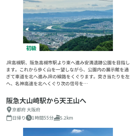
初級
JR高槻駅、阪急高槻市駅より東へ進み安満遺跡公園を目指し
ます。これから歩く山を一望しながら、公園内の展示館を過
ぎて車道を北へ進みJRの線路をくぐります。突き当たりを左
へ、名神高速を北へくぐり次の信号を…
阪急大山崎駅から天王山へ
京都府
大阪府
日帰り
1時間55分
5.2km