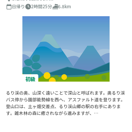
日帰り
2時間25分
6.8km
登山コース検索
初級
るり渓の奥、山深く遠いことで深山と呼ばれます。奥るり渓
絞り込み条件
バス停から園部能勢線を西へ、アスファルト道を登ります。
エリア
登山口は、土ヶ畑交差点、るり渓山郷の駅の右手にありま
す。雑木林の森に癒されながら進みますが、…