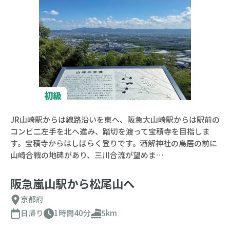
初級
JR山崎駅からは線路沿いを東へ、阪急大山崎駅からは駅前の
コンビ二左手を北へ進み、踏切を渡って宝積寺を目指しま
す。宝積寺からはしばらく登りです。酒解神社の鳥居の前に
山崎合戦の地碑があり、三川合流が望めま…
阪急嵐山駅から松尾山へ
京都府
日帰り
1時間40分
5km