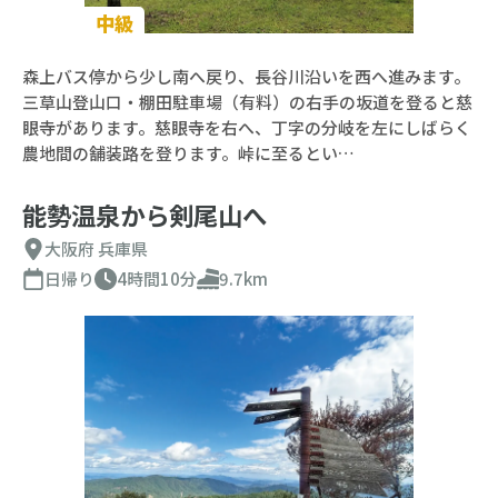
中級
森上バス停から少し南へ戻り、長谷川沿いを西へ進みます。
三草山登山口・棚田駐車場（有料）の右手の坂道を登ると慈
眼寺があります。慈眼寺を右へ、丁字の分岐を左にしばらく
農地間の舗装路を登ります。峠に至るとい…
能勢温泉から剣尾山へ
大阪府
兵庫県
日帰り
4時間10分
9.7km