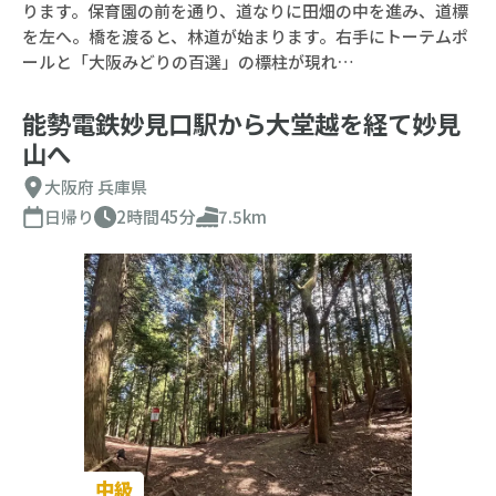
ります。保育園の前を通り、道なりに田畑の中を進み、道標
を左へ。橋を渡ると、林道が始まります。右手にトーテムポ
ールと「大阪みどりの百選」の標柱が現れ…
能勢電鉄妙見口駅から大堂越を経て妙見
山へ
大阪府
兵庫県
日帰り
2時間45分
7.5km
中級