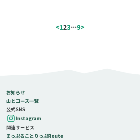
コース難易度
<
1
2
3
…
9
>
初心者
中級者
上級者
山行日数
日帰り
1泊2日
2泊3日
3泊4日以上
歩行時間
歩行距離
お知らせ
山とコース一覧
公式SNS
テクニック度
Instagram
★
関連サービス
岩場やクサリ場などがなく、問題なく歩ける
まっぷる
ことりっぷ
Route