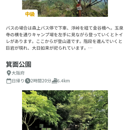
中級
バスの場合は森上バス停で下車、浮峠を経て金谷橋へ。玉泉
寺の横を通りキャンプ場を左手に見ながら登っていくとトイ
レがあります。ここからが登山道です。階段を進んでいくと
巨岩が現れ、大日如来が祀られています。…
箕面公園
大阪府
日帰り
2時間20分
6.4km