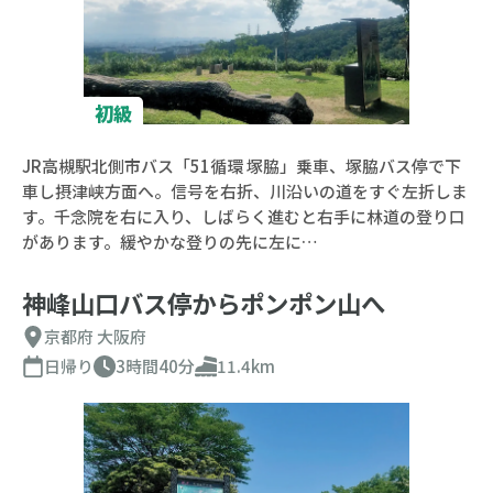
初級
JR高槻駅北側市バス「51循環 塚脇」乗車、塚脇バス停で下
車し摂津峡方面へ。信号を右折、川沿いの道をすぐ左折しま
す。千念院を右に入り、しばらく進むと右手に林道の登り口
があります。緩やかな登りの先に左に…
神峰山口バス停からポンポン山へ
京都府
大阪府
日帰り
3時間40分
11.4km