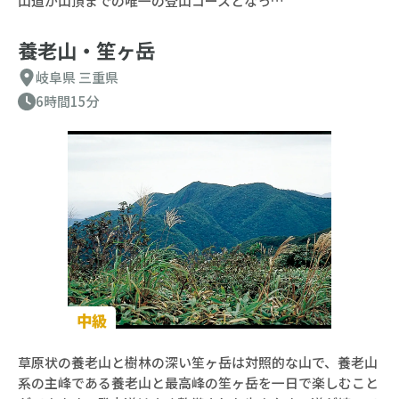
山道が山頂までの唯一の登山コースとなっ…
養老山・笙ヶ岳
岐阜県
三重県
6時間15分
中級
草原状の養老山と樹林の深い笙ヶ岳は対照的な山で、養老山
系の主峰である養老山と最高峰の笙ヶ岳を一日で楽しむこと