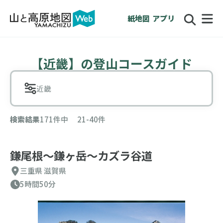
紙地図
アプリ
【近畿】の登山コースガイド
近畿
検索結果
171件中 21-40件
鎌尾根〜鎌ヶ岳〜カズラ谷道
三重県
滋賀県
5時間50分