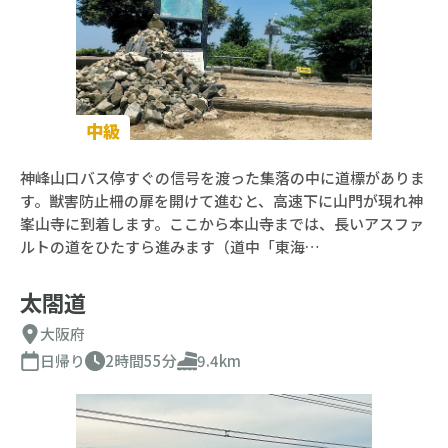
中級
神峰山口バス停すぐの信号を渡った集落の中に道標がありま
す。獣害防止柵の扉を開けて進むと、高速下に山門が現れ神
峯山寺に到着します。ここから本山寺までは、長いアスファ
ルトの道をひたすら進みます（道中「東海…
太閤道
大阪府
日帰り
2時間55分
9.4km