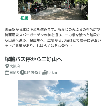
初級
箕面駅から北に滝道を進みます。もみじの天ぷらの有名店や
箕面温泉スパーガーデンの前を通り、一の橋を渡った階段か
ら山道へ進み、桜広場へ。広場から50mほどで左手に谷沿い
を上がる道があり、しばらくは急な登り…
塚脇バス停から三好山へ
大阪府
日帰り
1時間45分
5.4km