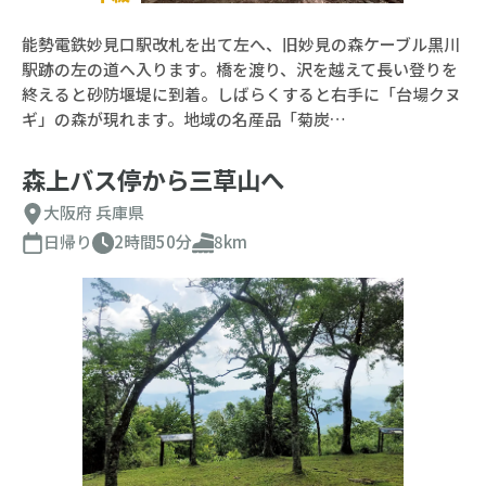
能勢電鉄妙見口駅改札を出て左へ、旧妙見の森ケーブル黒川
駅跡の左の道へ入ります。橋を渡り、沢を越えて長い登りを
終えると砂防堰堤に到着。しばらくすると右手に「台場クヌ
ギ」の森が現れます。地域の名産品「菊炭…
森上バス停から三草山へ
大阪府
兵庫県
日帰り
2時間50分
8km