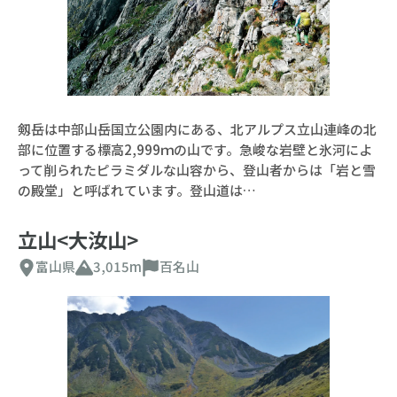
剱岳は中部山岳国立公園内にある、北アルプス立山連峰の北
部に位置する標高2,999ｍの山です。急峻な岩壁と氷河によ
って削られたピラミダルな山容から、登山者からは「岩と雪
の殿堂」と呼ばれています。登山道は…
立山<大汝山>
富山県
3,015m
百名山