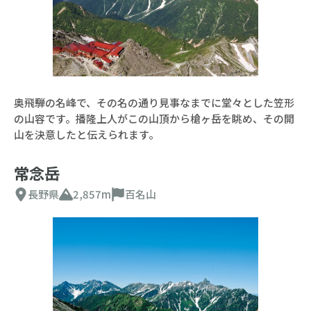
奥飛騨の名峰で、その名の通り見事なまでに堂々とした笠形
の山容です。播隆上人がこの山頂から槍ヶ岳を眺め、その開
山を決意したと伝えられます。
常念岳
長野県
2,857m
百名山