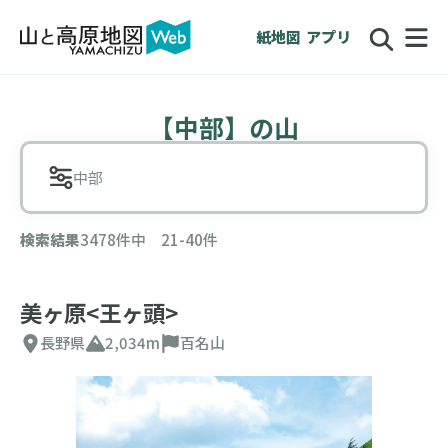
紙地図
アプリ
【中部】の山
中部
検索結果
3478件中 21-40件
美ヶ原<王ヶ頭>
長野県
2,034m
百名山