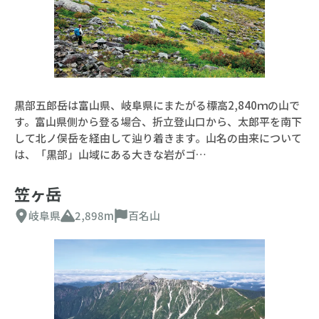
黒部五郎岳は富山県、岐阜県にまたがる標高2,840ｍの山で
す。富山県側から登る場合、折立登山口から、太郎平を南下
して北ノ俣岳を経由して辿り着きます。山名の由来について
は、「黒部」山域にある大きな岩がゴ…
笠ヶ岳
岐阜県
2,898m
百名山