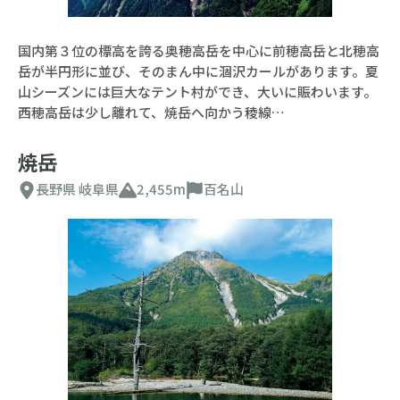
国内第３位の標高を誇る奥穂高岳を中心に前穂高岳と北穂高
岳が半円形に並び、そのまん中に涸沢カールがあります。夏
山シーズンには巨大なテント村ができ、大いに賑わいます。
西穂高岳は少し離れて、焼岳へ向かう稜線…
焼岳
長野県
岐阜県
2,455m
百名山