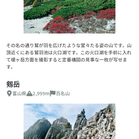
その名の通り鷲が羽を広げたような堂々たる姿の山です。山
頂近くにある鷲羽池は火口湖です。この火口湖を手前に入れ
て槍ヶ岳方面を撮影すると定番構図の見事な一枚が写せま
す。
剱岳
富山県
2,999m
百名山