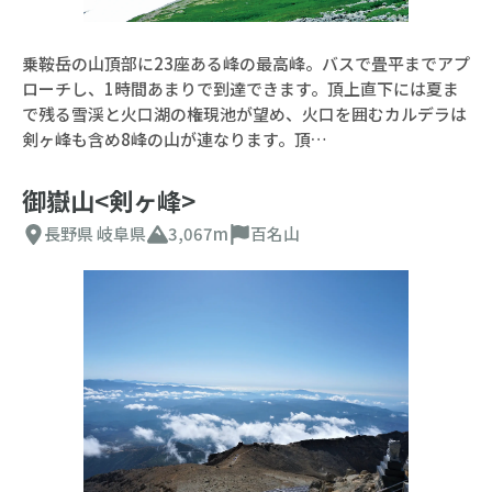
乗鞍岳の山頂部に23座ある峰の最高峰。バスで畳平までアプ
ローチし、1時間あまりで到達できます。頂上直下には夏ま
で残る雪渓と火口湖の権現池が望め、火口を囲むカルデラは
剣ヶ峰も含め8峰の山が連なります。頂…
御嶽山<剣ヶ峰>
長野県
岐阜県
3,067m
百名山