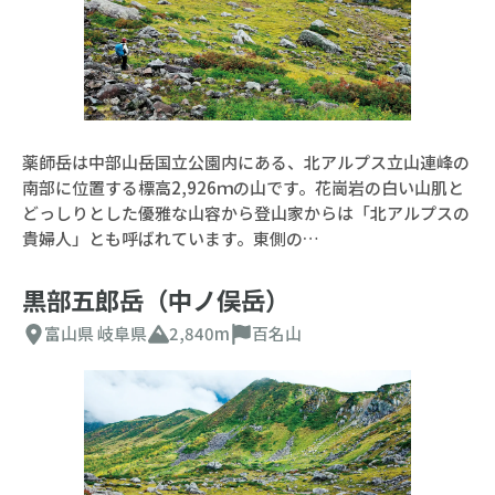
薬師岳は中部山岳国立公園内にある、北アルプス立山連峰の
南部に位置する標高2,926ｍの山です。花崗岩の白い山肌と
どっしりとした優雅な山容から登山家からは「北アルプスの
貴婦人」とも呼ばれています。東側の…
黒部五郎岳（中ノ俣岳）
富山県
岐阜県
2,840m
百名山