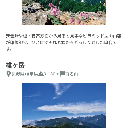
安曇野や槍・穂高方面から見ると見事なピラミッド型の山容
が印象的で、ひと目でそれとわかるどっしりとした山容で
す。
槍ヶ岳
長野県
岐阜県
3,180m
百名山