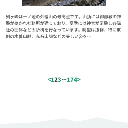
剣ヶ峰は一ノ池の外輪山の最高点です。山頂には御嶽教の神
山検索
殿が築かれ社務所が建っており、夏季には神官が常駐し各講
社の団体などの祈祷を行なっています。眺望は抜群、特に東
側の木曽山脈、赤石山脈などの美しい姿を…
絞り込み条件
エリア
<
1
2
3
…
174
>
コース難易度