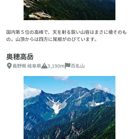
国内第５位の高峰で、天を射る鋭い山容はまさに槍そのも
の。山頂からは四方に尾根がのびています。
奥穂高岳
長野県
岐阜県
3,190m
百名山