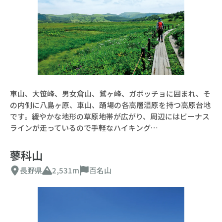
車山、大笹峰、男女倉山、鷲ヶ峰、ガボッチョに囲まれ、そ
の内側に八島ヶ原、車山、踊場の各高層湿原を持つ高原台地
です。緩やかな地形の草原地帯が広がり、周辺にはビーナス
ラインが走っているので手軽なハイキング…
蓼科山
長野県
2,531m
百名山