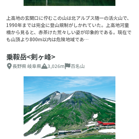
上高地の玄関口に佇むこの山は北アルプス随一の活火山で、
1990年までは完全に登山規制がしかれていた。上高地河童
橋から見ると、赤茶けた荒々しい姿が印象的である。現在で
も山頂より800m以内は危険地域であ…
乗鞍岳<剣ヶ峰>
長野県
岐阜県
3,026m
百名山