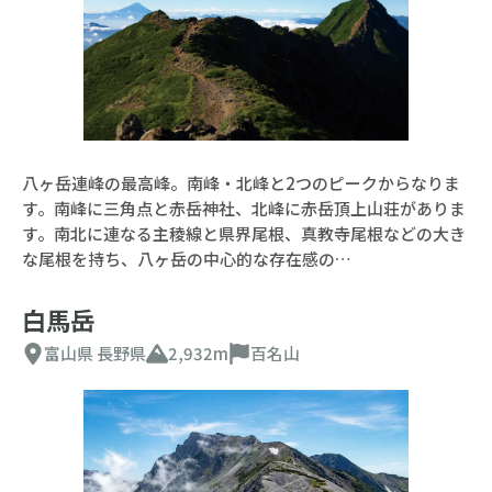
八ヶ岳連峰の最高峰。南峰・北峰と2つのピークからなりま
す。南峰に三角点と赤岳神社、北峰に赤岳頂上山荘がありま
す。南北に連なる主稜線と県界尾根、真教寺尾根などの大き
な尾根を持ち、八ヶ岳の中心的な存在感の…
白馬岳
富山県
長野県
2,932m
百名山