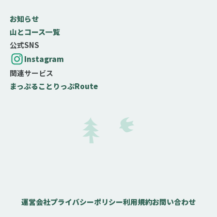
初心者
中級者
上級者
お知らせ
名山
山とコース一覧
百名山
二百名山
三百名山
公式SNS
登山する月（百名山限定）
Instagram
関連サービス
まっぷる
ことりっぷ
Route
選択した月が、登山するのに適期・最適期である百名山
を検索できます
標高
0
m
〜
4000
m
検索
3478件
リセット
運営会社
プライバシーポリシー
利用規約
お問い合わせ