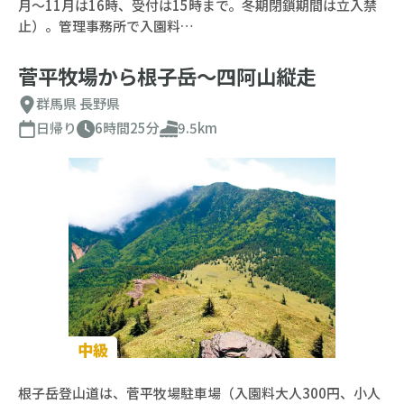
月～11月は16時、受付は15時まで。冬期閉鎖期間は立入禁
止）。管理事務所で入園料…
菅平牧場から根子岳～四阿山縦走
群馬県
長野県
日帰り
6時間25分
9.5km
中級
根子岳登山道は、菅平牧場駐車場（入園料大人300円、小人