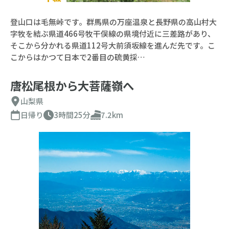
登山口は毛無峠です。群馬県の万座温泉と長野県の高山村大
字牧を結ぶ県道466号牧干俣線の県境付近に三差路があり、
そこから分かれる県道112号大前須坂線を進んだ先です。こ
こからはかつて日本で2番目の硫黄採…
唐松尾根から大菩薩嶺へ
山梨県
日帰り
3時間25分
7.2km