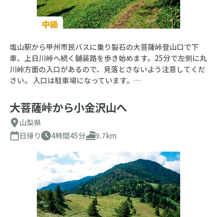
中級
塩山駅から甲州市民バスに乗り裂石の大菩薩峠登山口で下
車、上日川峠へ続く舗装路を歩き始めます。25分で左側に丸
川峠方面の入口があるので、見落とさないよう注意してくだ
さい。 入口は駐車場になっています。…
大菩薩峠から小金沢山へ
山梨県
日帰り
4時間45分
9.7km