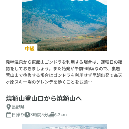
中級
発哺温泉から東館山ゴンドラを利用する場合は、運転日の確
認をしておきましょう。また始発が午前9時頃なので、裏岩
菅山まで往復する場合はゴンドラを利用せず早朝出発で高天
ヶ原スキー場のゲレンデを歩くことをお薦…
焼額山登山口から焼額山へ
長野県
日帰り
3時間5分
6.2km