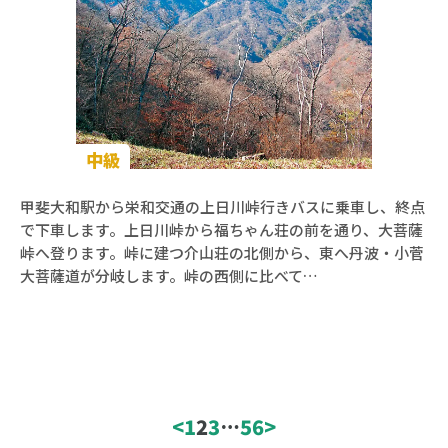
登山コース検索
中級
甲斐大和駅から栄和交通の上日川峠行きバスに乗車し、終点
絞り込み条件
で下車します。上日川峠から福ちゃん荘の前を通り、大菩薩
エリア
峠へ登ります。峠に建つ介山荘の北側から、東へ丹波・小菅
大菩薩道が分岐します。峠の西側に比べて…
コース難易度
<
1
2
3
…
56
>
初心者
中級者
上級者