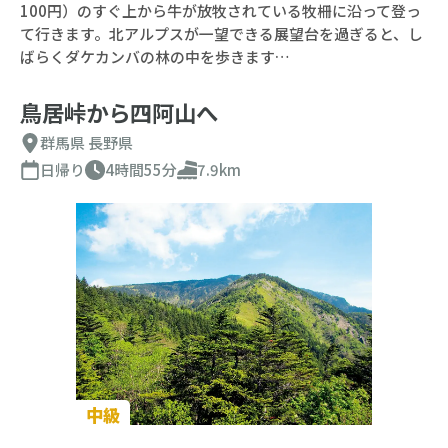
100円）のすぐ上から牛が放牧されている牧柵に沿って登っ
て行きます。北アルプスが一望できる展望台を過ぎると、し
ばらくダケカンバの林の中を歩きます…
鳥居峠から四阿山へ
群馬県
長野県
日帰り
4時間55分
7.9km
中級