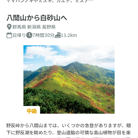
ヤマハンノキやミズキ、カエデ、ミズナ…
八間山から白砂山へ
群馬県
新潟県
長野県
日帰り
7時間30分
13.2km
中級
野反峠から八間山までは、いくつかの急登がありますが、眼
下に野反湖を眺めたり、登山道脇の可憐な高山植物が目を楽