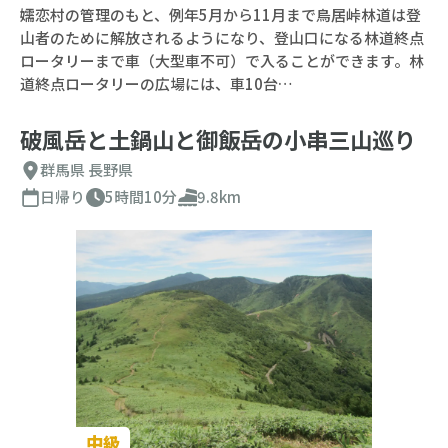
嬬恋村の管理のもと、例年5月から11月まで鳥居峠林道は登
山者のために解放されるようになり、登山口になる林道終点
ロータリーまで車（大型車不可）で入ることができます。林
道終点ロータリーの広場には、車10台…
破風岳と土鍋山と御飯岳の小串三山巡り
群馬県
長野県
日帰り
5時間10分
9.8km
中級