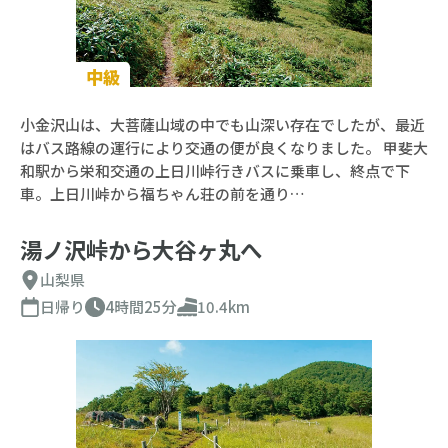
中級
小金沢山は、大菩薩山域の中でも山深い存在でしたが、最近
はバス路線の運行により交通の便が良くなりました。 甲斐大
和駅から栄和交通の上日川峠行きバスに乗車し、終点で下
車。上日川峠から福ちゃん荘の前を通り…
湯ノ沢峠から大谷ヶ丸へ
山梨県
日帰り
4時間25分
10.4km