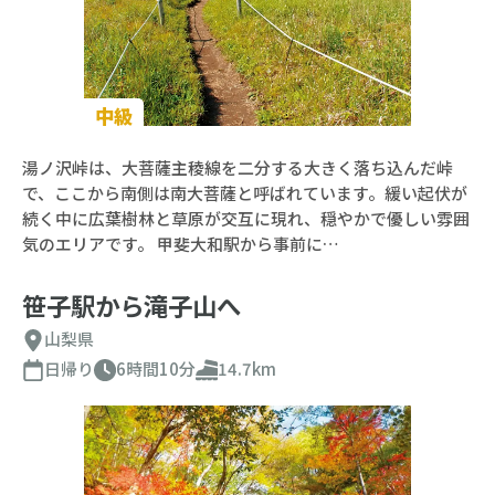
中級
湯ノ沢峠は、大菩薩主稜線を二分する大きく落ち込んだ峠
で、ここから南側は南大菩薩と呼ばれています。緩い起伏が
続く中に広葉樹林と草原が交互に現れ、穏やかで優しい雰囲
気のエリアです。 甲斐大和駅から事前に…
笹子駅から滝子山へ
山梨県
日帰り
6時間10分
14.7km