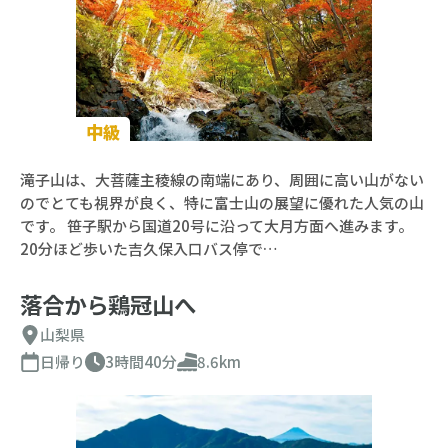
中級
滝子山は、大菩薩主稜線の南端にあり、周囲に高い山がない
のでとても視界が良く、特に富士山の展望に優れた人気の山
です。 笹子駅から国道20号に沿って大月方面へ進みます。
20分ほど歩いた吉久保入口バス停で…
落合から鶏冠山へ
山梨県
日帰り
3時間40分
8.6km