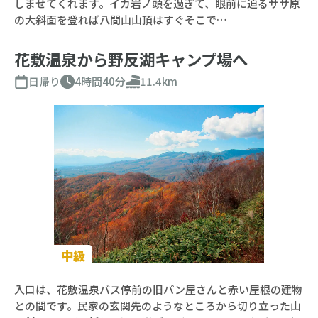
しませてくれます。イカ岩ノ頭を過ぎて、眼前に迫るササ原
の大斜面を登れば八間山山頂はすぐそこで…
花敷温泉から野反湖キャンプ場へ
日帰り
4時間40分
11.4km
中級
入口は、花敷温泉バス停前の旧パン屋さんと赤い屋根の建物
との間です。民家の玄関先のようなところから切り立った山