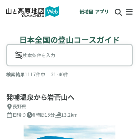
紙地図
アプリ
日本全国の登山コースガイド
検索条件を入力
検索結果
1117件中 21-40件
発哺温泉から岩菅山へ
長野県
日帰り
6時間15分
13.2km