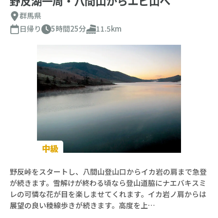
野反湖一周・八間山からエビ山へ
群馬県
日帰り
5時間25分
11.5km
中級
野反峠をスタートし、八間山登山口からイカ岩の肩まで急登
が続きます。雪解けが終わる頃なら登山道脇にナエバキスミ
レの可憐な花が目を楽しませてくれます。イカ岩ノ肩からは
展望の良い稜線歩きが続きます。高度を上…