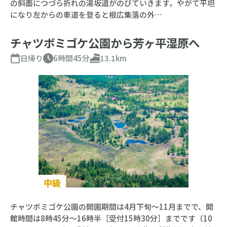
の斜面につづら折れの湯坂道がのびていきます。やがて平坦
になり左からの車道を登ると根広集落の外…
チャツボミゴケ公園から芳ヶ平湿原へ
日帰り
6時間45分
13.1km
中級
チャツボミゴケ公園の開園期間は4月下旬～11月までで、開
館時間は8時45分～16時半［受付15時30分］までです（10