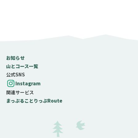
山行日数
日帰り
1泊2日
2泊3日
3泊4日以上
歩行時間
歩行距離
お知らせ
山とコース一覧
公式SNS
テクニック度
Instagram
★
関連サービス
岩場やクサリ場などがなく、問題なく歩ける
まっぷる
ことりっぷ
Route
★★
岩場やクサリ場などがあり、部分的に注意が必要
★★★
岩場やクサリ場などがあって、中級以上の技術と