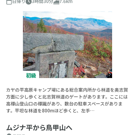
日帰り
3時間30分
7.6km
初級
カヤの平高原キャンプ場にある総合案内所から林道を奥志賀
方面に少し歩くと北志賀林道のゲートがあります。ここには
高標山登山口の標識があり、数台の駐車スペースがありま
す。平坦な林道を800mほど歩くと、左手…
ムジナ平から鳥甲山へ