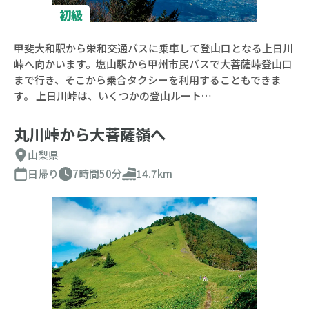
初級
甲斐大和駅から栄和交通バスに乗車して登山口となる上日川
峠へ向かいます。塩山駅から甲州市民バスで大菩薩峠登山口
まで行き、そこから乗合タクシーを利用することもできま
す。 上日川峠は、いくつかの登山ルート…
丸川峠から大菩薩嶺へ
山梨県
日帰り
7時間50分
14.7km