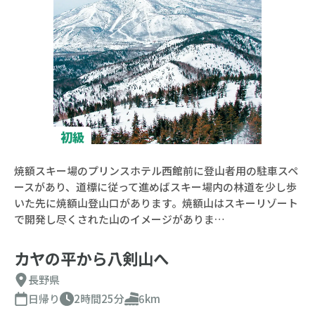
初級
焼額スキー場のプリンスホテル西館前に登山者用の駐車スペ
ースがあり、道標に従って進めばスキー場内の林道を少し歩
いた先に焼額山登山口があります。焼額山はスキーリゾート
で開発し尽くされた山のイメージがありま…
カヤの平から八剣山へ
長野県
日帰り
2時間25分
6km